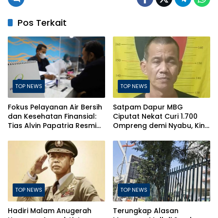
Pos Terkait
TOP NEWS
TOP NEWS
Fokus Pelayanan Air Bersih
Satpam Dapur MBG
dan Kesehatan Finansial:
Ciputat Nekat Curi 1.700
Tias Alvin Papatria Resmi
Ompreng demi Nyabu, Kini
Nahkodai Perumda Air
Terancam Pasal Berlapis
Minum Surabaya
TOP NEWS
TOP NEWS
Hadiri Malam Anugerah
Terungkap Alasan