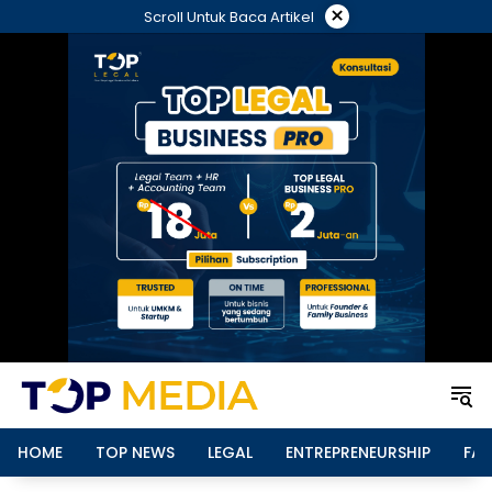
Langsung
×
Scroll Untuk Baca Artikel
ke
konten
HOME
TOP NEWS
LEGAL
ENTREPRENEURSHIP
FAM