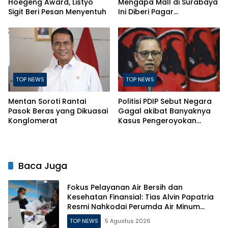
Hoegeng Award, Listyo
Mengapa Mall di Surabaya
Sigit Beri Pesan Menyentuh
Ini Diberi Pagar
Pengelolanya
TOP NEWS
TOP NEWS
Mentan Soroti Rantai
Politisi PDIP Sebut Negara
Pasok Beras yang Dikuasai
Gagal akibat Banyaknya
Konglomerat
Kasus Pengeroyokan
Berujung Kematian
Baca Juga
Fokus Pelayanan Air Bersih dan
Kesehatan Finansial: Tias Alvin Papatria
Resmi Nahkodai Perumda Air Minum
Surabaya
TOP NEWS
5 Agustus 2026