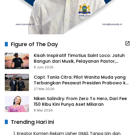
Figure of The Day
Kisah Inspiratif Timotius Saint Loco: Jatuh
Bangun dari Musik, Pelayanan Pastor,
hingga Gurita Bisnis Sambal Babon
8 Juni 2026
Capt. Tania Citra: Pilot Wanita Muda yang
Terbangkan Pesawat Presiden Prabowo ke
Prancis
27 Mei 2026
Niken Salindry: From Zero To Hero, Dari Fee
150 Ribu Kini Punya Aset Miliaran
8 Mei 2026
Trending Hari Ini
Kreator Konten Rekam Usher GIIAS Tanpa Izin dan