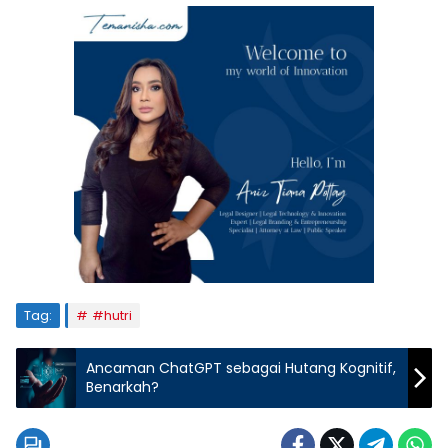
Tag:
#hutri
Ancaman ChatGPT sebagai Hutang Kognitif,
Benarkah?