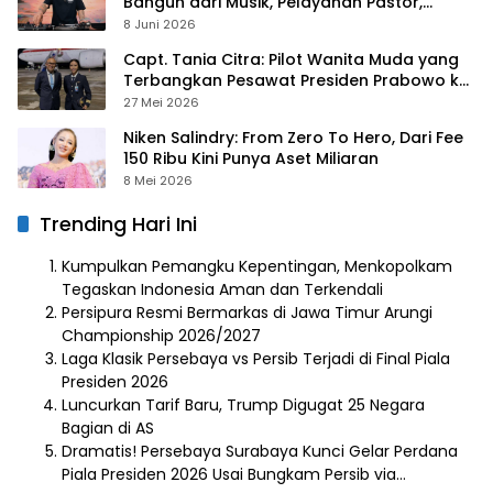
Bangun dari Musik, Pelayanan Pastor,
hingga Gurita Bisnis Sambal Babon
8 Juni 2026
Capt. Tania Citra: Pilot Wanita Muda yang
Terbangkan Pesawat Presiden Prabowo ke
Prancis
27 Mei 2026
Niken Salindry: From Zero To Hero, Dari Fee
150 Ribu Kini Punya Aset Miliaran
8 Mei 2026
Trending Hari Ini
Kumpulkan Pemangku Kepentingan, Menkopolkam
Tegaskan Indonesia Aman dan Terkendali
Persipura Resmi Bermarkas di Jawa Timur Arungi
Championship 2026/2027
Laga Klasik Persebaya vs Persib Terjadi di Final Piala
Presiden 2026
Luncurkan Tarif Baru, Trump Digugat 25 Negara
Bagian di AS
Dramatis! Persebaya Surabaya Kunci Gelar Perdana
Piala Presiden 2026 Usai Bungkam Persib via…