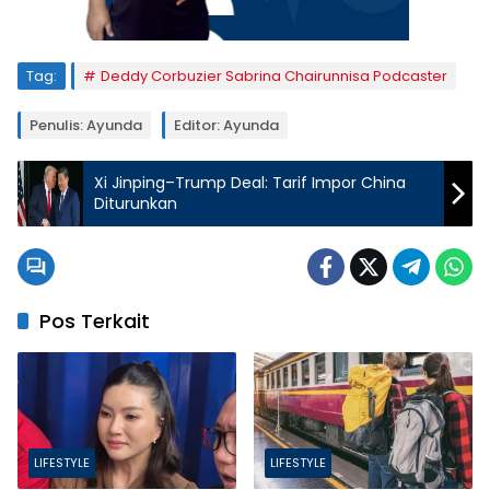
Tag:
Deddy Corbuzier Sabrina Chairunnisa Podcaster
Penulis: Ayunda
Editor: Ayunda
Xi Jinping–Trump Deal: Tarif Impor China
Diturunkan
Pos Terkait
LIFESTYLE
LIFESTYLE