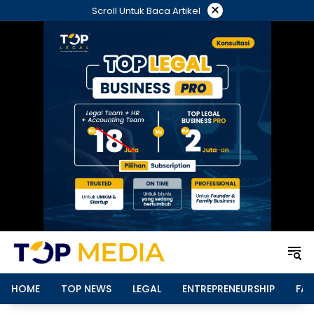
Langsung
×
Scroll Untuk Baca Artikel
ke
konten
HOME
TOP NEWS
LEGAL
ENTREPRENEURSHIP
FAM