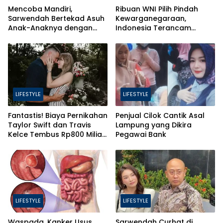
Mencoba Mandiri,
Ribuan WNI Pilih Pindah
Sarwendah Bertekad Asuh
Kewarganegaraan,
Anak-Anaknya dengan
Indonesia Terancam
Baik
Bahaya Brain Drain
LIFESTYLE
LIFESTYLE
Fantastis! Biaya Pernikahan
Penjual Cilok Cantik Asal
Taylor Swift dan Travis
Lampung yang Dikira
Kelce Tembus Rp800 Miliar,
Pegawai Bank
Ini 4 Hal yang Bikin Mahal
LIFESTYLE
LIFESTYLE
Waspada, Kanker Usus
Sarwendah Curhat di