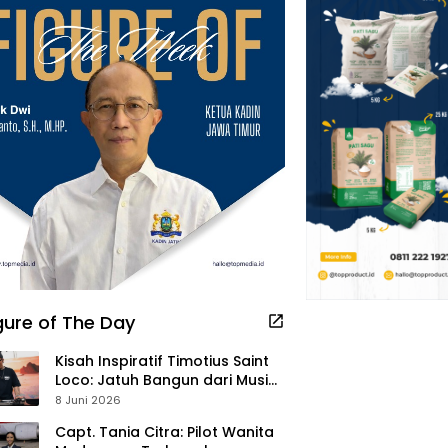
gure of The Day
Kisah Inspiratif Timotius Saint
Loco: Jatuh Bangun dari Musik,
Pelayanan Pastor, hingga
8 Juni 2026
Gurita Bisnis Sambal Babon
Capt. Tania Citra: Pilot Wanita