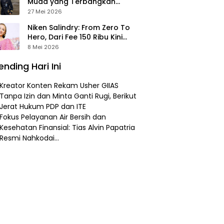
Muda yang Terbangkan
Pesawat Presiden Prabowo ke
27 Mei 2026
Prancis
Niken Salindry: From Zero To
Hero, Dari Fee 150 Ribu Kini
Punya Aset Miliaran
8 Mei 2026
ending Hari Ini
Kreator Konten Rekam Usher GIIAS
Tanpa Izin dan Minta Ganti Rugi, Berikut
Jerat Hukum PDP dan ITE
Fokus Pelayanan Air Bersih dan
Kesehatan Finansial: Tias Alvin Papatria
Resmi Nahkodai…