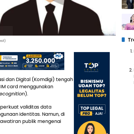
Tr
est)
i dan Digital (Komdigi) tengah
 SIM card menggunakan
recognition
).
erkuat validitas data
unaan identitas. Namun, di
hawatiran publik mengenai