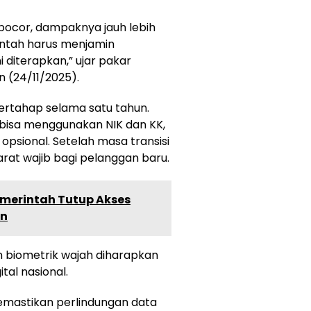
a bocor, dampaknya jauh lebih
intah harus menjamin
 diterapkan,” ujar pakar
n (24/11/2025).
bertahap selama satu tahun.
h bisa menggunakan NIK dan KK,
opsional. Setelah masa transisi
arat wajib bagi pelanggan baru.
emerintah Tutup Akses
un
n biometrik wajah diharapkan
al nasional.
emastikan perlindungan data