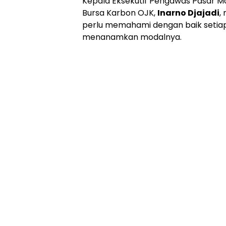
Kepala Eksekutif Pengawas Pasar Mo
Bursa Karbon OJK,
Inarno Djajadi
,
perlu memahami dengan baik setiap
menanamkan modalnya.