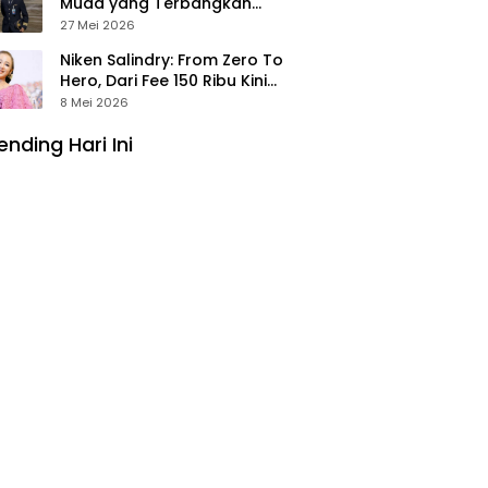
Muda yang Terbangkan
Pesawat Presiden Prabowo ke
27 Mei 2026
Prancis
Niken Salindry: From Zero To
Hero, Dari Fee 150 Ribu Kini
Punya Aset Miliaran
8 Mei 2026
ending Hari Ini