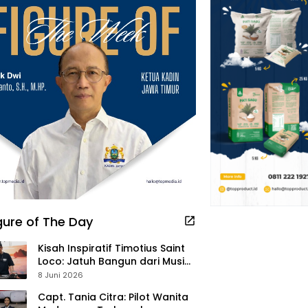
gure of The Day
Kisah Inspiratif Timotius Saint
Loco: Jatuh Bangun dari Musik,
Pelayanan Pastor, hingga
8 Juni 2026
Gurita Bisnis Sambal Babon
Capt. Tania Citra: Pilot Wanita