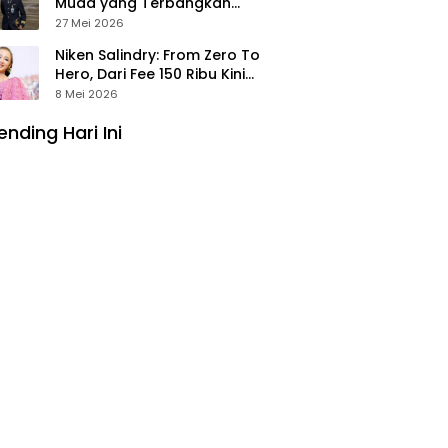
Muda yang Terbangkan
Pesawat Presiden Prabowo ke
27 Mei 2026
Prancis
Niken Salindry: From Zero To
Hero, Dari Fee 150 Ribu Kini
Punya Aset Miliaran
8 Mei 2026
ending Hari Ini