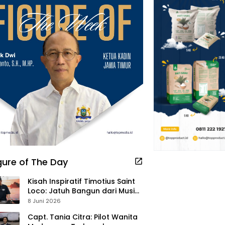
gure of The Day
Kisah Inspiratif Timotius Saint
Loco: Jatuh Bangun dari Musik,
Pelayanan Pastor, hingga
8 Juni 2026
Gurita Bisnis Sambal Babon
Capt. Tania Citra: Pilot Wanita