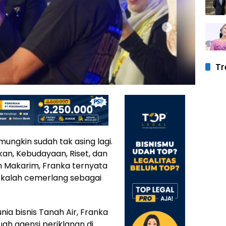
Tr
ungkin sudah tak asing lagi.
ikan, Kebudayaan, Riset, dan
m Makarim, Franka ternyata
k kalah cemerlang sebagai
a bisnis Tanah Air, Franka
uah agensi periklanan di