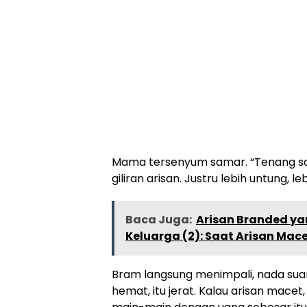
Mama tersenyum samar. “Tenang saj
giliran arisan. Justru lebih untung, l
Baca Juga:
Arisan Branded ya
Keluarga (2): Saat Arisan Mac
Bram langsung menimpali, nada suar
hemat, itu jerat. Kalau arisan mace