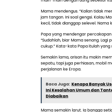
main-main dengan uang sebesar itu
Mama mendengus. “Kalian tidak menge
jam tangan. Ini soal gengsi. Kalau 
kecil, tidak dianggap selevel. Nama ke
Papa yang mendengar percakapan 
“Sudahlah, biar Mama senang. Lagi pu
cukup.” Kata-kata Papa itulah yang
Semakin lama, arisan itu makin mem
sepatu, tapi juga perhiasan, mobil
perjalanan ke Eropa.
Baca Juga:
Kenapa Banyak Usa
Ini Kesalahan Umum dan Tant
Diabaikan
Mama semakin larut. Ia bangga se