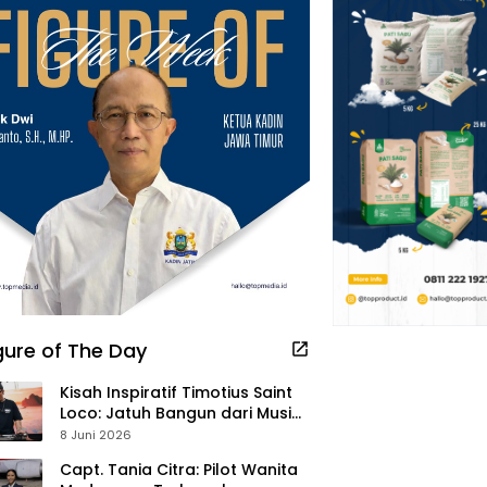
gure of The Day
Kisah Inspiratif Timotius Saint
Loco: Jatuh Bangun dari Musik,
Pelayanan Pastor, hingga
8 Juni 2026
Gurita Bisnis Sambal Babon
Capt. Tania Citra: Pilot Wanita