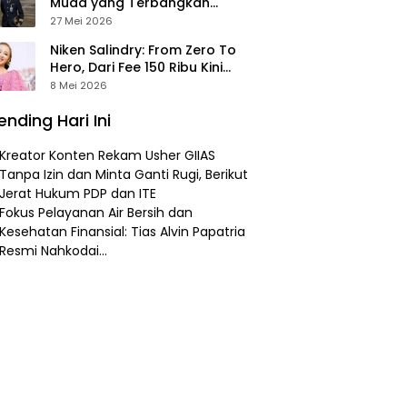
Muda yang Terbangkan
Pesawat Presiden Prabowo ke
27 Mei 2026
Prancis
Niken Salindry: From Zero To
Hero, Dari Fee 150 Ribu Kini
Punya Aset Miliaran
8 Mei 2026
ending Hari Ini
Kreator Konten Rekam Usher GIIAS
Tanpa Izin dan Minta Ganti Rugi, Berikut
Jerat Hukum PDP dan ITE
Fokus Pelayanan Air Bersih dan
Kesehatan Finansial: Tias Alvin Papatria
Resmi Nahkodai…