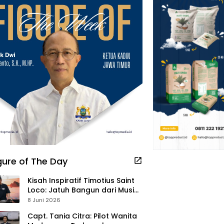
gure of The Day
Kisah Inspiratif Timotius Saint
Loco: Jatuh Bangun dari Musik,
Pelayanan Pastor, hingga
8 Juni 2026
Gurita Bisnis Sambal Babon
Capt. Tania Citra: Pilot Wanita