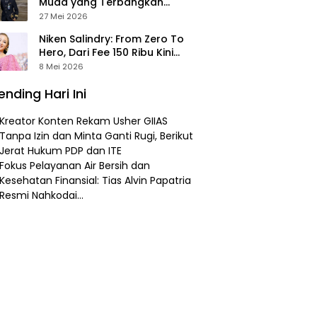
Muda yang Terbangkan
Pesawat Presiden Prabowo ke
27 Mei 2026
Prancis
Niken Salindry: From Zero To
Hero, Dari Fee 150 Ribu Kini
Punya Aset Miliaran
8 Mei 2026
ending Hari Ini
Kreator Konten Rekam Usher GIIAS
Tanpa Izin dan Minta Ganti Rugi, Berikut
Jerat Hukum PDP dan ITE
Fokus Pelayanan Air Bersih dan
Kesehatan Finansial: Tias Alvin Papatria
Resmi Nahkodai…