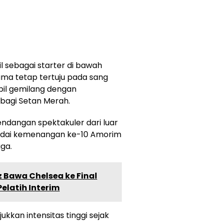
 sebagai starter di bawah
ma tetap tertuju pada sang
pil gemilang dengan
agi Setan Merah.
tendangan spektakuler dari luar
andai kemenangan ke-10 Amorim
aga.
 Bawa Chelsea ke Final
Pelatih Interim
kkan intensitas tinggi sejak