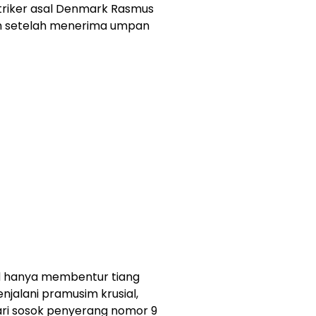
 striker asal Denmark Rasmus
n setelah menerima umpan
d hanya membentur tiang
jalani pramusim krusial,
ari sosok penyerang nomor 9