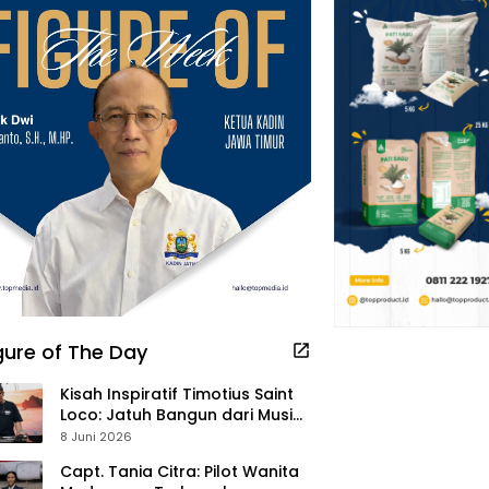
gure of The Day
Kisah Inspiratif Timotius Saint
Loco: Jatuh Bangun dari Musik,
Pelayanan Pastor, hingga
8 Juni 2026
Gurita Bisnis Sambal Babon
Capt. Tania Citra: Pilot Wanita