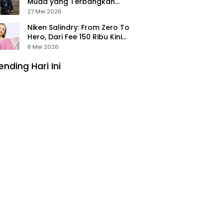
Muda yang Terbangkan
Pesawat Presiden Prabowo ke
27 Mei 2026
Prancis
Niken Salindry: From Zero To
Hero, Dari Fee 150 Ribu Kini
Punya Aset Miliaran
8 Mei 2026
ending Hari Ini