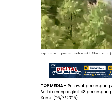
Kepulan asap pesawat nahas milik Siberia yang j
TOP MEDIA
– Pesawat penumpang A
Serbia mengangkut 48 penumpang ter
Kamis (26/7/2025).