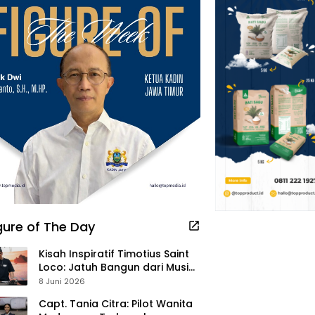
gure of The Day
Kisah Inspiratif Timotius Saint
Loco: Jatuh Bangun dari Musik,
Pelayanan Pastor, hingga
8 Juni 2026
Gurita Bisnis Sambal Babon
Capt. Tania Citra: Pilot Wanita