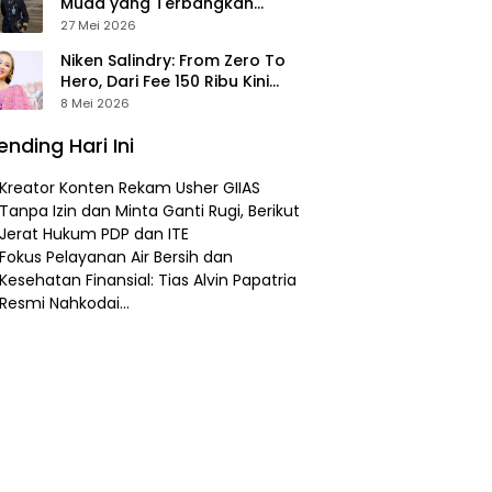
Muda yang Terbangkan
Pesawat Presiden Prabowo ke
27 Mei 2026
Prancis
Niken Salindry: From Zero To
Hero, Dari Fee 150 Ribu Kini
Punya Aset Miliaran
8 Mei 2026
ending Hari Ini
Kreator Konten Rekam Usher GIIAS
Tanpa Izin dan Minta Ganti Rugi, Berikut
Jerat Hukum PDP dan ITE
Fokus Pelayanan Air Bersih dan
Kesehatan Finansial: Tias Alvin Papatria
Resmi Nahkodai…