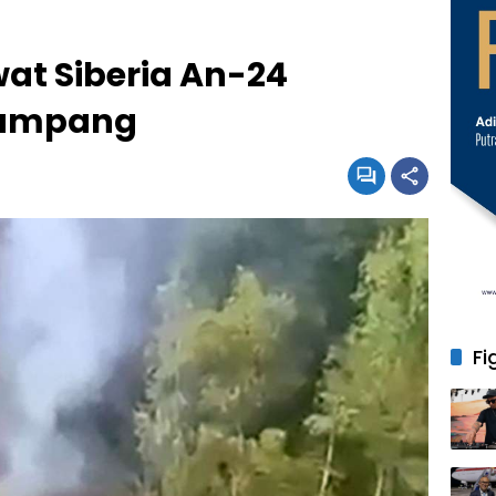
at Siberia An-24
numpang
Fi