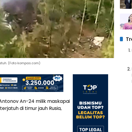
Tr
atuh. (Foto kompas.com)
ntonov An-24 milik maskapai
jatuh di timur jauh Rusia,