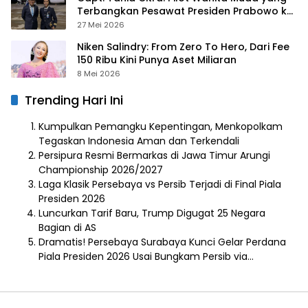
Terbangkan Pesawat Presiden Prabowo ke
Prancis
27 Mei 2026
Niken Salindry: From Zero To Hero, Dari Fee
150 Ribu Kini Punya Aset Miliaran
8 Mei 2026
Trending Hari Ini
Kumpulkan Pemangku Kepentingan, Menkopolkam
Tegaskan Indonesia Aman dan Terkendali
Persipura Resmi Bermarkas di Jawa Timur Arungi
Championship 2026/2027
Laga Klasik Persebaya vs Persib Terjadi di Final Piala
Presiden 2026
Luncurkan Tarif Baru, Trump Digugat 25 Negara
Bagian di AS
Dramatis! Persebaya Surabaya Kunci Gelar Perdana
Piala Presiden 2026 Usai Bungkam Persib via…