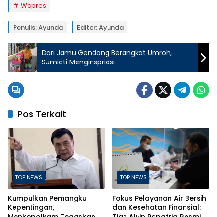
Wapres
Penulis: Ayunda
Editor: Ayunda
Dari Jamu Gendong Berangkat Umroh,
Sumiati Menginspriasi
Pos Terkait
TOP NEWS
TOP NEWS
Kumpulkan Pemangku
Fokus Pelayanan Air Bersih
Kepentingan,
dan Kesehatan Finansial:
Menkopolkam Tegaskan
Tias Alvin Papatria Resmi