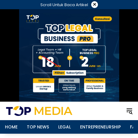
Langsung
×
Scroll Untuk Baca Artikel
ke
konten
HOME
TOP NEWS
LEGAL
ENTREPRENEURSHIP
FAM