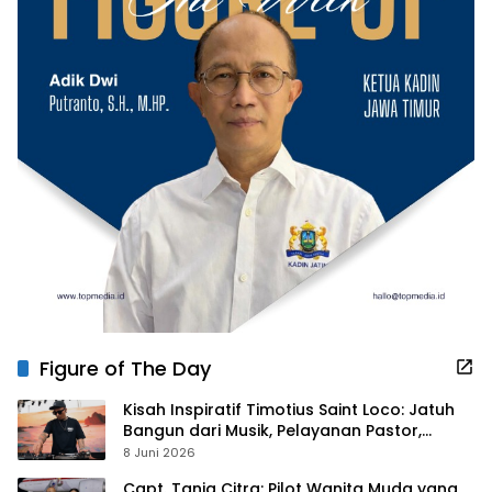
Figure of The Day
Kisah Inspiratif Timotius Saint Loco: Jatuh
Bangun dari Musik, Pelayanan Pastor,
hingga Gurita Bisnis Sambal Babon
8 Juni 2026
Capt. Tania Citra: Pilot Wanita Muda yang