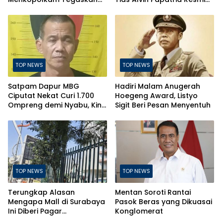
Indonesia Aman dan
Nahkodai Perumda Air
Terkendali
Minum Surabaya
TOP NEWS
TOP NEWS
Satpam Dapur MBG
Hadiri Malam Anugerah
Ciputat Nekat Curi 1.700
Hoegeng Award, Listyo
Ompreng demi Nyabu, Kini
Sigit Beri Pesan Menyentuh
Terancam Pasal Berlapis
TOP NEWS
TOP NEWS
Terungkap Alasan
Mentan Soroti Rantai
Mengapa Mall di Surabaya
Pasok Beras yang Dikuasai
Ini Diberi Pagar
Konglomerat
Pengelolanya