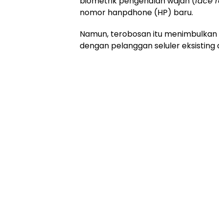
biometrik pengenalan wajah (
face 
nomor hanpdhone (HP) baru.
Namun, terobosan itu menimbulka
dengan pelanggan seluler eksisting