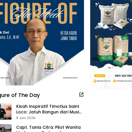
gure of The Day
Kisah Inspiratif Timotius Saint
Loco: Jatuh Bangun dari Musik,
Pelayanan Pastor, hingga
8 Juni 2026
Gurita Bisnis Sambal Babon
Capt. Tania Citra: Pilot Wanita