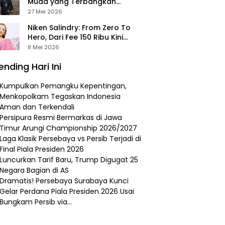
Muda yang Terbangkan
Pesawat Presiden Prabowo ke
27 Mei 2026
Prancis
Niken Salindry: From Zero To
Hero, Dari Fee 150 Ribu Kini
Punya Aset Miliaran
8 Mei 2026
ending Hari Ini
Kumpulkan Pemangku Kepentingan,
Menkopolkam Tegaskan Indonesia
Aman dan Terkendali
Persipura Resmi Bermarkas di Jawa
Timur Arungi Championship 2026/2027
Laga Klasik Persebaya vs Persib Terjadi di
Final Piala Presiden 2026
Luncurkan Tarif Baru, Trump Digugat 25
Negara Bagian di AS
Dramatis! Persebaya Surabaya Kunci
Gelar Perdana Piala Presiden 2026 Usai
Bungkam Persib via…