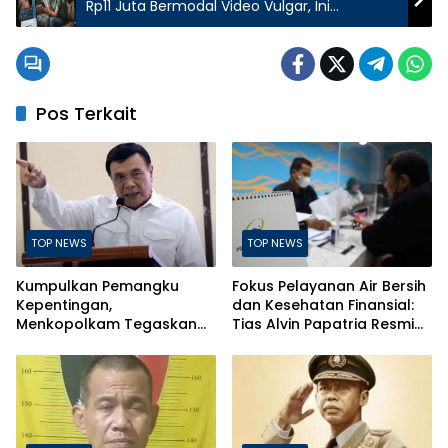
Rp11 Juta Bermodal Video Vulgar, Ini
Ancaman Hukumannya!
Pos Terkait
TOP NEWS
TOP NEWS
Kumpulkan Pemangku
Fokus Pelayanan Air Bersih
Kepentingan,
dan Kesehatan Finansial:
Menkopolkam Tegaskan
Tias Alvin Papatria Resmi
Indonesia Aman dan
Nahkodai Perumda Air
Terkendali
Minum Surabaya