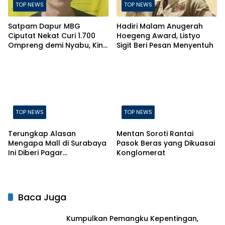
TOP NEWS
TOP NEWS
Satpam Dapur MBG
Hadiri Malam Anugerah
Ciputat Nekat Curi 1.700
Hoegeng Award, Listyo
Ompreng demi Nyabu, Kini
Sigit Beri Pesan Menyentuh
Terancam Pasal Berlapis
TOP NEWS
TOP NEWS
Terungkap Alasan
Mentan Soroti Rantai
Mengapa Mall di Surabaya
Pasok Beras yang Dikuasai
Ini Diberi Pagar
Konglomerat
Pengelolanya
Baca Juga
Kumpulkan Pemangku Kepentingan,