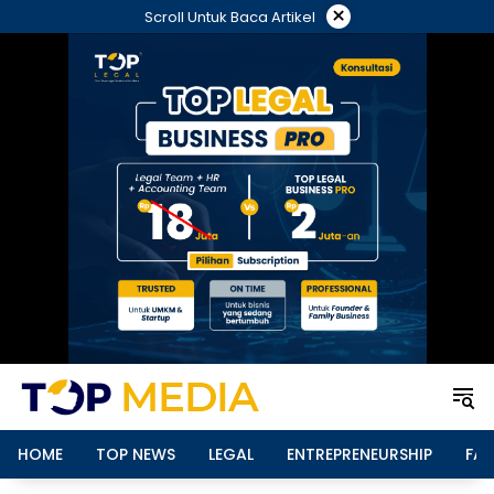
Langsung
×
Scroll Untuk Baca Artikel
ke
konten
HOME
TOP NEWS
LEGAL
ENTREPRENEURSHIP
FAM