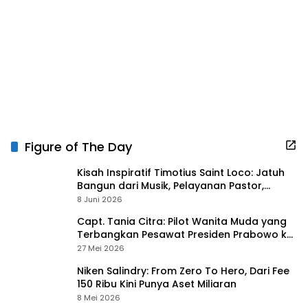
Figure of The Day
Kisah Inspiratif Timotius Saint Loco: Jatuh
Bangun dari Musik, Pelayanan Pastor,
hingga Gurita Bisnis Sambal Babon
8 Juni 2026
Capt. Tania Citra: Pilot Wanita Muda yang
Terbangkan Pesawat Presiden Prabowo ke
Prancis
27 Mei 2026
Niken Salindry: From Zero To Hero, Dari Fee
150 Ribu Kini Punya Aset Miliaran
8 Mei 2026