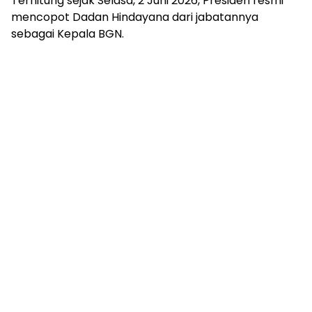
Terhitung sejak Selasa, 2 Juni 2026, Presiden resmi
mencopot Dadan Hindayana dari jabatannya
sebagai Kepala BGN.