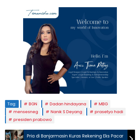
Tag:
BGN
Dadan hindayana
MBG
mensesneg
Nanik S Deyang
prasetyo hadi
presiden prabowo
Pria di Banjarmasin Kuras Rekening Eks Pacar