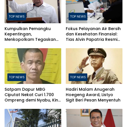
TOP NEWS
TOP NEWS
Kumpulkan Pemangku
Fokus Pelayanan Air Bersih
Kepentingan,
dan Kesehatan Finansial:
Menkopolkam Tegaskan
Tias Alvin Papatria Resmi
Indonesia Aman dan
Nahkodai Perumda Air
Terkendali
Minum Surabaya
TOP NEWS
TOP NEWS
Satpam Dapur MBG
Hadiri Malam Anugerah
Ciputat Nekat Curi 1.700
Hoegeng Award, Listyo
Ompreng demi Nyabu, Kini
Sigit Beri Pesan Menyentuh
Terancam Pasal Berlapis