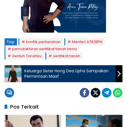
Tag:
konflik pertanahan
Menteri ATR/BPN
pemutakhiran sertifikat tanah lama
Sentuh Tanahku
sertifikat tanah
Keluarga Sister Hong Dea Lipha Sampaikan
Permintaan Maaf
Pos Terkait