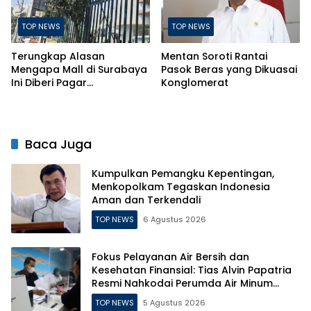
TOP NEWS
TOP NEWS
Terungkap Alasan
Mentan Soroti Rantai
Mengapa Mall di Surabaya
Pasok Beras yang Dikuasai
Ini Diberi Pagar
Konglomerat
Pengelolanya
Baca Juga
Kumpulkan Pemangku Kepentingan,
Menkopolkam Tegaskan Indonesia
Aman dan Terkendali
TOP NEWS
6 Agustus 2026
Fokus Pelayanan Air Bersih dan
Kesehatan Finansial: Tias Alvin Papatria
Resmi Nahkodai Perumda Air Minum
Surabaya
TOP NEWS
5 Agustus 2026