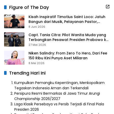
Figure of The Day
Kisah Inspiratif Timotius Saint Loco: Jatuh
Bangun dari Musik, Pelayanan Pastor,
hingga Gurita Bisnis Sambal Babon
8 Juni 2026
Capt. Tania Citra: Pilot Wanita Muda yang
Terbangkan Pesawat Presiden Prabowo ke
Prancis
27 Mei 2026
Niken Salindry: From Zero To Hero, Dari Fee
150 Ribu Kini Punya Aset Miliaran
8 Mei 2026
Trending Hari Ini
Kumpulkan Pemangku Kepentingan, Menkopolkam
Tegaskan Indonesia Aman dan Terkendali
Persipura Resmi Bermarkas di Jawa Timur Arungi
Championship 2026/2027
Laga Klasik Persebaya vs Persib Terjadi di Final Piala
Presiden 2026