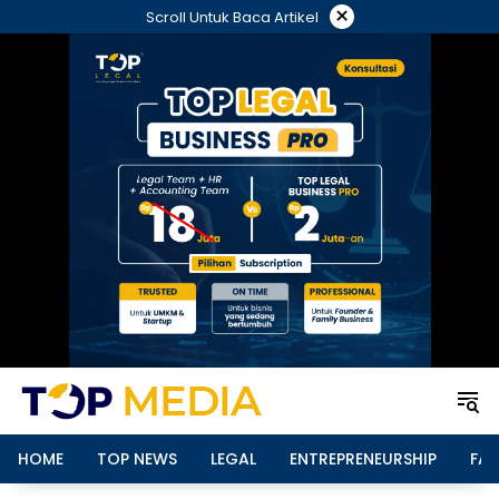
Langsung
×
Scroll Untuk Baca Artikel
ke
konten
HOME
TOP NEWS
LEGAL
ENTREPRENEURSHIP
FAM