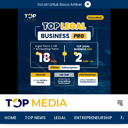
Langsung
×
Scroll Untuk Baca Artikel
ke
konten
HOME
TOP NEWS
LEGAL
ENTREPRENEURSHIP
FAM