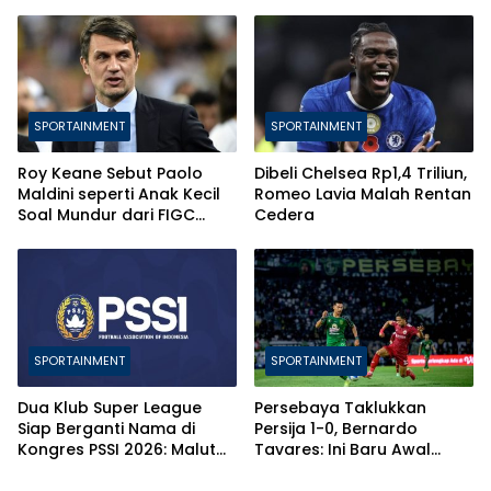
SPORTAINMENT
SPORTAINMENT
Roy Keane Sebut Paolo
Dibeli Chelsea Rp1,4 Triliun,
Maldini seperti Anak Kecil
Romeo Lavia Malah Rentan
Soal Mundur dari FIGC
Cedera
karena Andrea Pirlo
SPORTAINMENT
SPORTAINMENT
Dua Klub Super League
Persebaya Taklukkan
Siap Berganti Nama di
Persija 1-0, Bernardo
Kongres PSSI 2026: Malut
Tavares: Ini Baru Awal
United dan Adhyaksa FC
Proses Membangun Tim