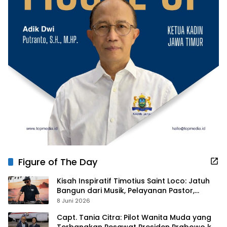
Figure of The Day
Kisah Inspiratif Timotius Saint Loco: Jatuh
Bangun dari Musik, Pelayanan Pastor,
hingga Gurita Bisnis Sambal Babon
8 Juni 2026
Capt. Tania Citra: Pilot Wanita Muda yang
Terbangkan Pesawat Presiden Prabowo ke