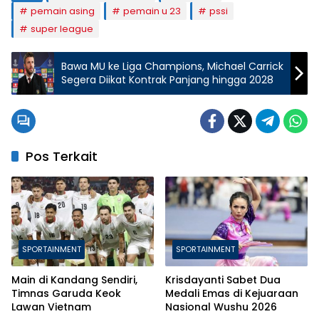
pemain asing
pemain u 23
pssi
super league
Bawa MU ke Liga Champions, Michael Carrick
Segera Diikat Kontrak Panjang hingga 2028
Pos Terkait
SPORTAINMENT
SPORTAINMENT
Main di Kandang Sendiri,
Krisdayanti Sabet Dua
Timnas Garuda Keok
Medali Emas di Kejuaraan
Lawan Vietnam
Nasional Wushu 2026