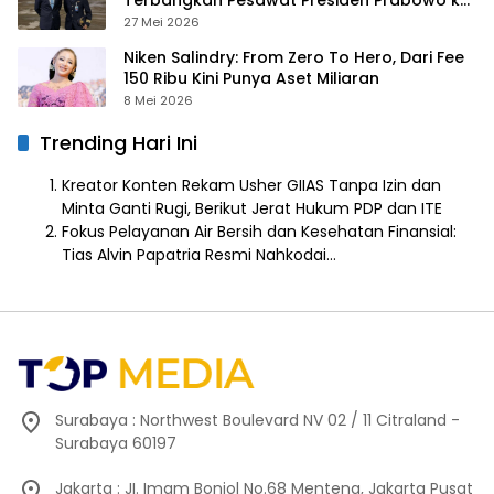
Prancis
27 Mei 2026
Niken Salindry: From Zero To Hero, Dari Fee
150 Ribu Kini Punya Aset Miliaran
8 Mei 2026
Trending Hari Ini
Kreator Konten Rekam Usher GIIAS Tanpa Izin dan
Minta Ganti Rugi, Berikut Jerat Hukum PDP dan ITE
Fokus Pelayanan Air Bersih dan Kesehatan Finansial:
Tias Alvin Papatria Resmi Nahkodai…
Surabaya : Northwest Boulevard NV 02 / 11 Citraland -
Surabaya 60197
Jakarta : JI. Imam Bonjol No.68 Menteng, Jakarta Pusat