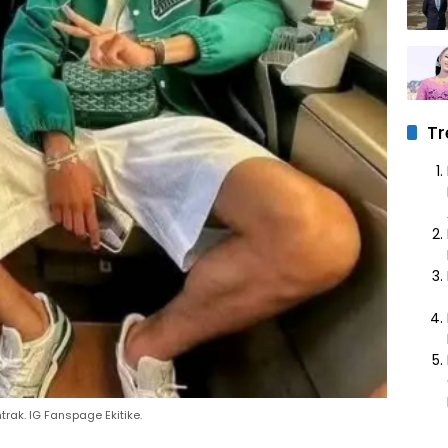
Tr
rak. IG Fanspage Ekitike.