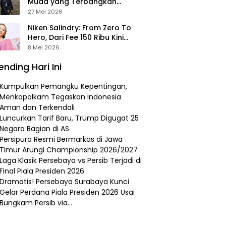
Muda yang Terbangkan
Pesawat Presiden Prabowo ke
27 Mei 2026
Prancis
Niken Salindry: From Zero To
Hero, Dari Fee 150 Ribu Kini
Punya Aset Miliaran
8 Mei 2026
ending Hari Ini
Kumpulkan Pemangku Kepentingan,
Menkopolkam Tegaskan Indonesia
Aman dan Terkendali
Luncurkan Tarif Baru, Trump Digugat 25
Negara Bagian di AS
Persipura Resmi Bermarkas di Jawa
Timur Arungi Championship 2026/2027
Laga Klasik Persebaya vs Persib Terjadi di
Final Piala Presiden 2026
Dramatis! Persebaya Surabaya Kunci
Gelar Perdana Piala Presiden 2026 Usai
Bungkam Persib via…