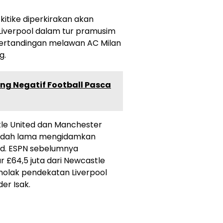
kitike diperkirakan akan
iverpool dalam tur pramusim
pertandingan melawan AC Milan
g.
ang Negatif Football Pasca
tle United dan Manchester
sudah lama mengidamkan
ld. ESPN sebelumnya
£64,5 juta dari Newcastle
enolak pendekatan Liverpool
er Isak.