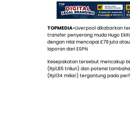
TOPMEDIA-
Liverpool dikabarkan t
transfer penyerang muda Hugo Ekitik
dengan nilai mencapai £79 juta atau 
laporan dari ESPN.
Kesepakatan tersebut mencakup bia
(Rp1,85 triliun) dan potensi tambah
(Rp134 miliar) tergantung pada pe