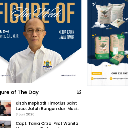
gure of The Day
Kisah Inspiratif Timotius Saint
Loco: Jatuh Bangun dari Musik,
Pelayanan Pastor, hingga
8 Juni 2026
Gurita Bisnis Sambal Babon
Capt. Tania Citra: Pilot Wanita