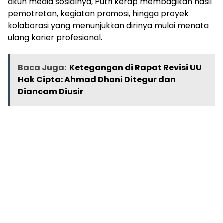
akun media sosialnya, Putri kerap membagikan hasil
pemotretan, kegiatan promosi, hingga proyek
kolaborasi yang menunjukkan dirinya mulai menata
ulang karier profesional.
Baca Juga:
Ketegangan di Rapat Revisi UU
Hak Cipta: Ahmad Dhani Ditegur dan
Diancam Diusir