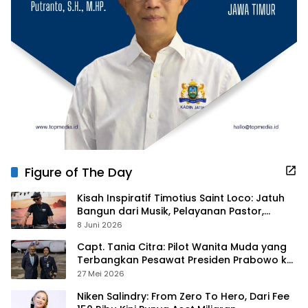
Figure of The Day
Kisah Inspiratif Timotius Saint Loco: Jatuh
Bangun dari Musik, Pelayanan Pastor,
hingga Gurita Bisnis Sambal Babon
8 Juni 2026
Capt. Tania Citra: Pilot Wanita Muda yang
Terbangkan Pesawat Presiden Prabowo ke
Prancis
27 Mei 2026
Niken Salindry: From Zero To Hero, Dari Fee