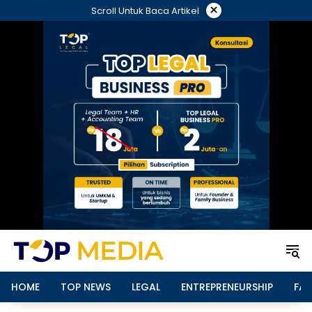
Langsung
×
Scroll Untuk Baca Artikel
ke
konten
HOME
TOP NEWS
LEGAL
ENTREPRENEURSHIP
FAM