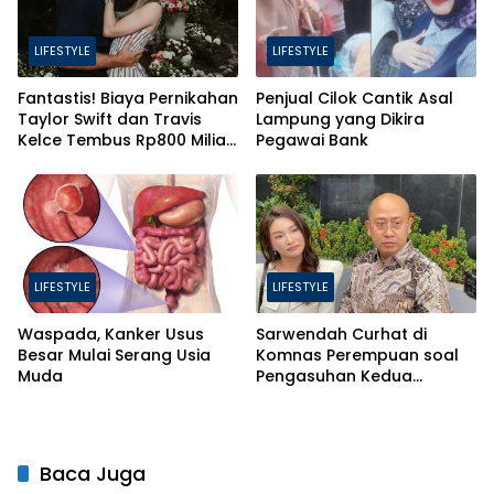
LIFESTYLE
LIFESTYLE
Fantastis! Biaya Pernikahan
Penjual Cilok Cantik Asal
Taylor Swift dan Travis
Lampung yang Dikira
Kelce Tembus Rp800 Miliar,
Pegawai Bank
Ini 4 Hal yang Bikin Mahal
LIFESTYLE
LIFESTYLE
Waspada, Kanker Usus
Sarwendah Curhat di
Besar Mulai Serang Usia
Komnas Perempuan soal
Muda
Pengasuhan Kedua
Putrinya Pasca Perceraian
Baca Juga