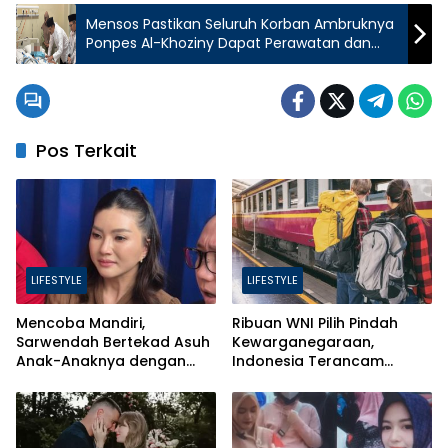
Mensos Pastikan Seluruh Korban Ambruknya
Ponpes Al-Khoziny Dapat Perawatan dan
Jaminan Pemerintah
Pos Terkait
LIFESTYLE
LIFESTYLE
Mencoba Mandiri,
Ribuan WNI Pilih Pindah
Sarwendah Bertekad Asuh
Kewarganegaraan,
Anak-Anaknya dengan
Indonesia Terancam
Baik
Bahaya Brain Drain