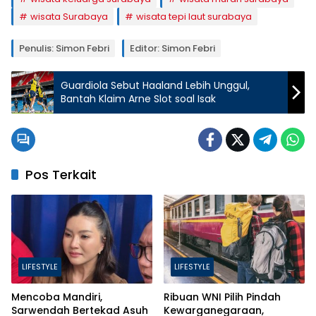
wisata Surabaya
wisata tepi laut surabaya
Penulis: Simon Febri
Editor: Simon Febri
Guardiola Sebut Haaland Lebih Unggul,
Bantah Klaim Arne Slot soal Isak
Pos Terkait
LIFESTYLE
LIFESTYLE
Mencoba Mandiri,
Ribuan WNI Pilih Pindah
Sarwendah Bertekad Asuh
Kewarganegaraan,