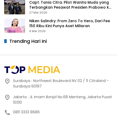
Capt. Tania Citra: Pilot Wanita Muda yang
Terbangkan Pesawat Presiden Prabowo ke
Prancis
27 Mei 2026
Niken Salindry: From Zero To Hero, Dari Fee
150 Ribu Kini Punya Aset Miliaran
8 Mei 2026
Trending Hari Ini
Surabaya : Northwest Boulevard NV 02 / 11 Citraland -
Surabaya 60197
Jakarta : JI. Imam Bonjol No.68 Menteng, Jakarta Pusat
10310
0811 3333 8686