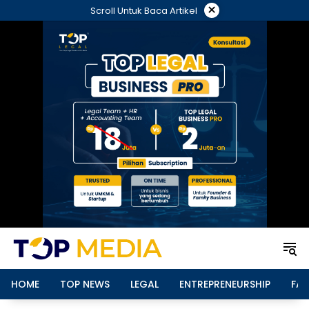
Langsung
×
Scroll Untuk Baca Artikel
ke
konten
HOME
TOP NEWS
LEGAL
ENTREPRENEURSHIP
FAM