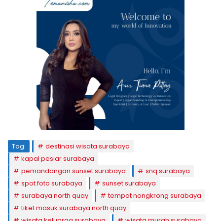
Tag:
destinasi wisata surabaya
kapal pesiar surabaya
pemandangan sunset surabaya
snq surabaya
spot foto surabaya
sunset surabaya
surabaya north quay
tempat nongkrong surabaya
tiket masuk surabaya north quay
wisata keluarga surabaya
wisata murah surabaya