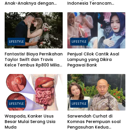
Anak-Anaknya dengan
Indonesia Terancam
Baik
Bahaya Brain Drain
LIFESTYLE
LIFESTYLE
Fantastis! Biaya Pernikahan
Penjual Cilok Cantik Asal
Taylor Swift dan Travis
Lampung yang Dikira
Kelce Tembus Rp800 Miliar,
Pegawai Bank
Ini 4 Hal yang Bikin Mahal
LIFESTYLE
LIFESTYLE
Waspada, Kanker Usus
Sarwendah Curhat di
Besar Mulai Serang Usia
Komnas Perempuan soal
Muda
Pengasuhan Kedua