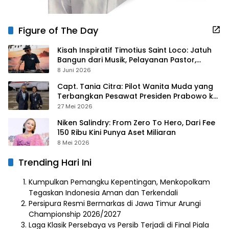
Figure of The Day
Kisah Inspiratif Timotius Saint Loco: Jatuh
Bangun dari Musik, Pelayanan Pastor,
hingga Gurita Bisnis Sambal Babon
8 Juni 2026
Capt. Tania Citra: Pilot Wanita Muda yang
Terbangkan Pesawat Presiden Prabowo ke
Prancis
27 Mei 2026
Niken Salindry: From Zero To Hero, Dari Fee
150 Ribu Kini Punya Aset Miliaran
8 Mei 2026
Trending Hari Ini
Kumpulkan Pemangku Kepentingan, Menkopolkam
Tegaskan Indonesia Aman dan Terkendali
Persipura Resmi Bermarkas di Jawa Timur Arungi
Championship 2026/2027
Laga Klasik Persebaya vs Persib Terjadi di Final Piala