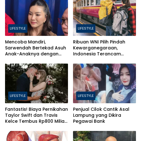
LIFESTYLE
LIFESTYLE
Mencoba Mandiri,
Ribuan WNI Pilih Pindah
Sarwendah Bertekad Asuh
Kewarganegaraan,
Anak-Anaknya dengan
Indonesia Terancam
Baik
Bahaya Brain Drain
LIFESTYLE
LIFESTYLE
Fantastis! Biaya Pernikahan
Penjual Cilok Cantik Asal
Taylor Swift dan Travis
Lampung yang Dikira
Kelce Tembus Rp800 Miliar,
Pegawai Bank
Ini 4 Hal yang Bikin Mahal