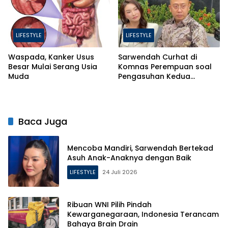
LIFESTYLE
LIFESTYLE
Waspada, Kanker Usus
Sarwendah Curhat di
Besar Mulai Serang Usia
Komnas Perempuan soal
Muda
Pengasuhan Kedua
Putrinya Pasca Perceraian
Baca Juga
Mencoba Mandiri, Sarwendah Bertekad
Asuh Anak-Anaknya dengan Baik
LIFESTYLE
24 Juli 2026
Ribuan WNI Pilih Pindah
Kewarganegaraan, Indonesia Terancam
Bahaya Brain Drain