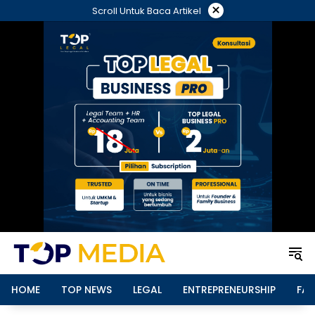
Langsung
×
Scroll Untuk Baca Artikel
ke
konten
HOME
TOP NEWS
LEGAL
ENTREPRENEURSHIP
FAM