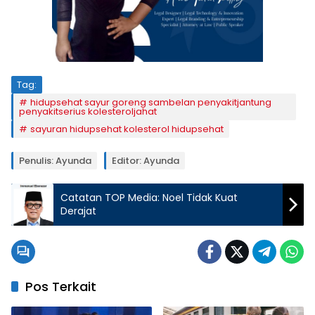
Tag:
hidupsehat sayur goreng sambelan penyakitjantung
penyakitserius kolesteroljahat
sayuran hidupsehat kolesterol hidupsehat
Penulis: Ayunda
Editor: Ayunda
Catatan TOP Media: Noel Tidak Kuat
Derajat
Pos Terkait