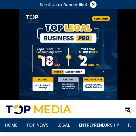
Langsung
×
Scroll Untuk Baca Artikel
ke
konten
HOME
TOP NEWS
LEGAL
ENTREPRENEURSHIP
FAM