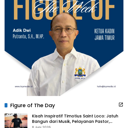
Figure of The Day
Kisah Inspiratif Timotius Saint Loco: Jatuh
Bangun dari Musik, Pelayanan Pastor,
hingga Gurita Bisnis Sambal Babon
8 Juni 2026