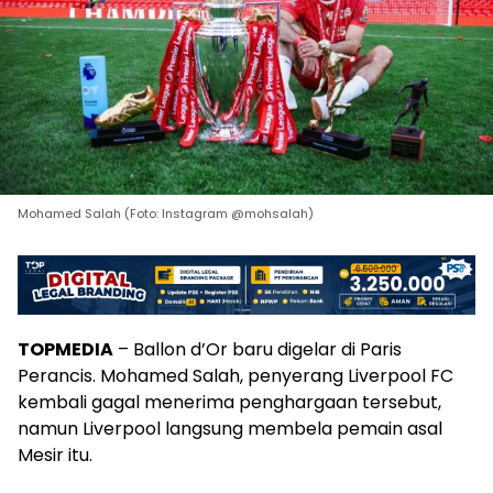
Mohamed Salah (Foto: Instagram @mohsalah)
TOPMEDIA
– Ballon d’Or baru digelar di Paris
Perancis. Mohamed Salah, penyerang Liverpool FC
kembali gagal menerima penghargaan tersebut,
namun Liverpool langsung membela pemain asal
Mesir itu.