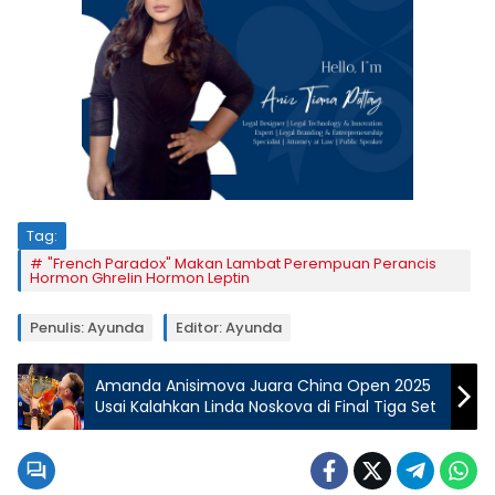
Tag:
"French Paradox" Makan Lambat Perempuan Perancis
Hormon Ghrelin Hormon Leptin
Penulis: Ayunda
Editor: Ayunda
Amanda Anisimova Juara China Open 2025
Usai Kalahkan Linda Noskova di Final Tiga Set