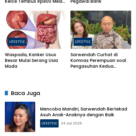
Kelce Tembus Rp800 Miliar,
Pegawai Bank
Ini 4 Hal yang Bikin Mahal
LIFESTYLE
LIFESTYLE
Waspada, Kanker Usus
Sarwendah Curhat di
Besar Mulai Serang Usia
Komnas Perempuan soal
Muda
Pengasuhan Kedua
Putrinya Pasca Perceraian
Baca Juga
Mencoba Mandiri, Sarwendah Bertekad
Asuh Anak-Anaknya dengan Baik
LIFESTYLE
24 Juli 2026