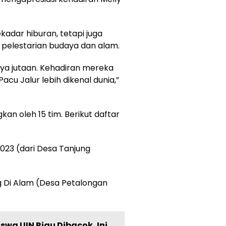
adar hiburan, tetapi juga
pelestarian budaya dan alam.
-nya jutaan. Kehadiran mereka
 Jalur lebih dikenal dunia,”
kan oleh 15 tim. Berikut daftar
2023 (dari Desa Tanjung
g Di Alam (Desa Petalongan
swa UIN Riau Dibacok, Ini