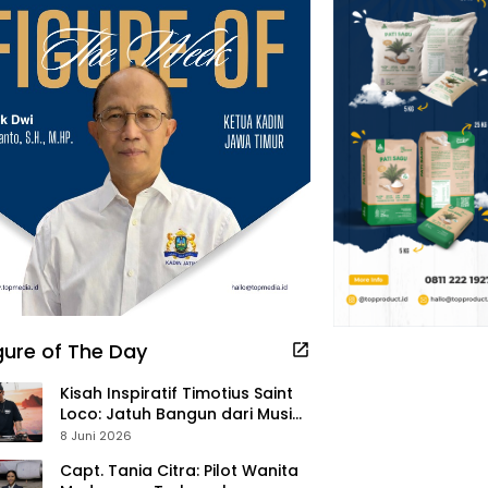
gure of The Day
Kisah Inspiratif Timotius Saint
Loco: Jatuh Bangun dari Musik,
Pelayanan Pastor, hingga
8 Juni 2026
Gurita Bisnis Sambal Babon
Capt. Tania Citra: Pilot Wanita