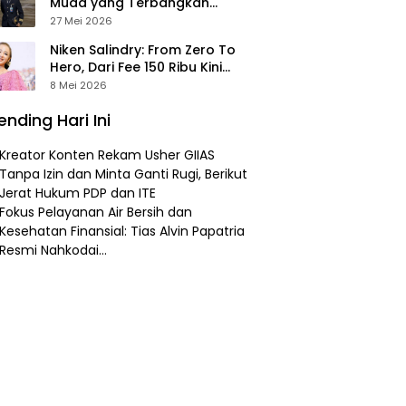
Muda yang Terbangkan
Pesawat Presiden Prabowo ke
27 Mei 2026
Prancis
Niken Salindry: From Zero To
Hero, Dari Fee 150 Ribu Kini
Punya Aset Miliaran
8 Mei 2026
ending Hari Ini
Kreator Konten Rekam Usher GIIAS
Tanpa Izin dan Minta Ganti Rugi, Berikut
Jerat Hukum PDP dan ITE
Fokus Pelayanan Air Bersih dan
Kesehatan Finansial: Tias Alvin Papatria
Resmi Nahkodai…