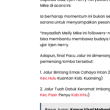
Mike di acara ini.
Ia berharap momentum ini bukan sek
sarana untuk menyampaikan pesan 
“Insyaallah Melly Mike ini followers
bisa membantu membawa budaya Pacu
ujar Irjen Herry.
Adapun, final Pacu Jalur ini dimenang
pemenang lomba tersebut:
1. Jalur Bintang Emas Cahaya Intan 
Kec.Hulu
Kuantan Kab. Kuansing)
2. Jalur Tuah Datuk Keramat Imban
Kec.Pasir
Penyu
Kab.Inhu
)
Baca Juga:
Kasus Viral Mahasi