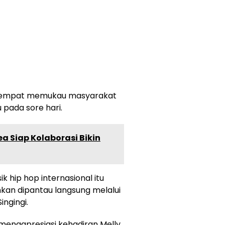
e sempat memukau masyarakat
 pada sore hari.
ea Siap Kolaborasi Bikin
k hip hop internasional itu
hkan dipantau langsung melalui
ngingi.
 mengapresiasi kehadiran Melly