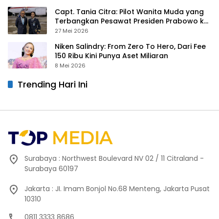
Capt. Tania Citra: Pilot Wanita Muda yang
Terbangkan Pesawat Presiden Prabowo ke
Prancis
27 Mei 2026
Niken Salindry: From Zero To Hero, Dari Fee
150 Ribu Kini Punya Aset Miliaran
8 Mei 2026
Trending Hari Ini
Surabaya : Northwest Boulevard NV 02 / 11 Citraland -
Surabaya 60197
Jakarta : JI. Imam Bonjol No.68 Menteng, Jakarta Pusat
10310
0811 3333 8686