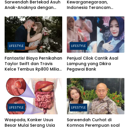
Sarwendah Bertekad Asuh
Kewarganegaraan,
Anak-Anaknya dengan
Indonesia Terancam
Baik
Bahaya Brain Drain
LIFESTYLE
LIFESTYLE
Fantastis! Biaya Pernikahan
Penjual Cilok Cantik Asal
Taylor Swift dan Travis
Lampung yang Dikira
Kelce Tembus Rp800 Miliar,
Pegawai Bank
Ini 4 Hal yang Bikin Mahal
LIFESTYLE
LIFESTYLE
Waspada, Kanker Usus
Sarwendah Curhat di
Besar Mulai Serang Usia
Komnas Perempuan soal