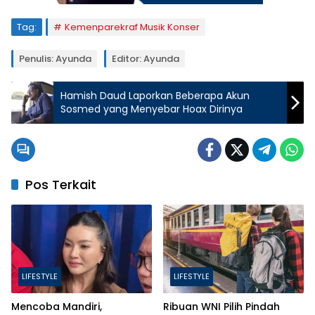
Tag:
Kemenparekraf Musik Konser
Penulis: Ayunda
Editor: Ayunda
Hamish Daud Laporkan Beberapa Akun
Sosmed yang Menyebar Hoax Dirinya
Pos Terkait
LIFESTYLE
LIFESTYLE
Mencoba Mandiri,
Ribuan WNI Pilih Pindah