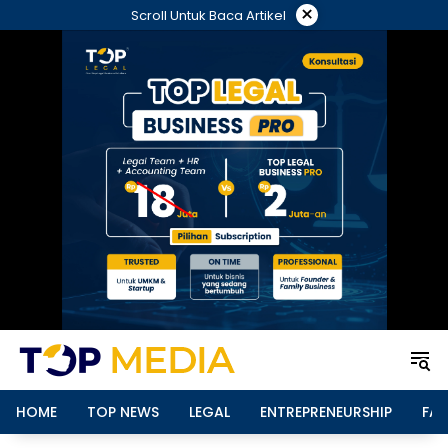
Langsung
×
Scroll Untuk Baca Artikel
ke
konten
HOME
TOP NEWS
LEGAL
ENTREPRENEURSHIP
FAM