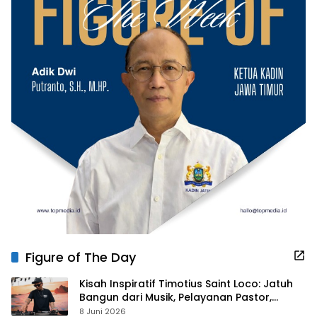
Figure of The Day
Kisah Inspiratif Timotius Saint Loco: Jatuh
Bangun dari Musik, Pelayanan Pastor,
hingga Gurita Bisnis Sambal Babon
8 Juni 2026