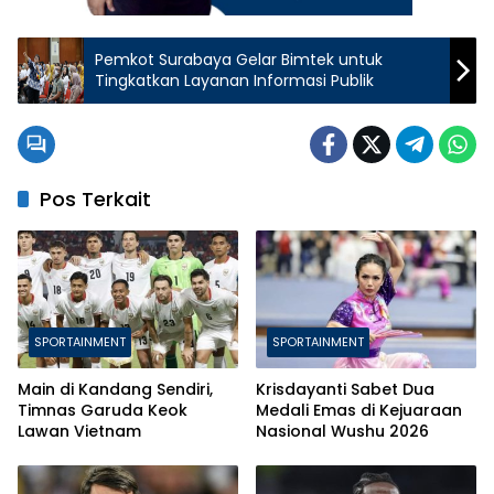
Pemkot Surabaya Gelar Bimtek untuk
Tingkatkan Layanan Informasi Publik
Pos Terkait
SPORTAINMENT
SPORTAINMENT
Main di Kandang Sendiri,
Krisdayanti Sabet Dua
Timnas Garuda Keok
Medali Emas di Kejuaraan
Lawan Vietnam
Nasional Wushu 2026