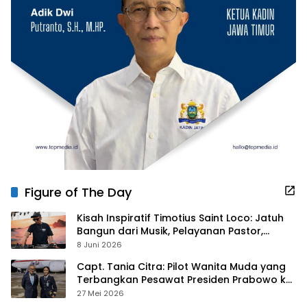
Figure of The Day
Kisah Inspiratif Timotius Saint Loco: Jatuh
Bangun dari Musik, Pelayanan Pastor,
hingga Gurita Bisnis Sambal Babon
8 Juni 2026
Capt. Tania Citra: Pilot Wanita Muda yang
Terbangkan Pesawat Presiden Prabowo ke
Prancis
27 Mei 2026