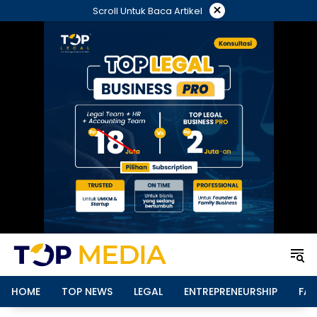
Langsung
×
Scroll Untuk Baca Artikel
ke
konten
HOME
TOP NEWS
LEGAL
ENTREPRENEURSHIP
FAM