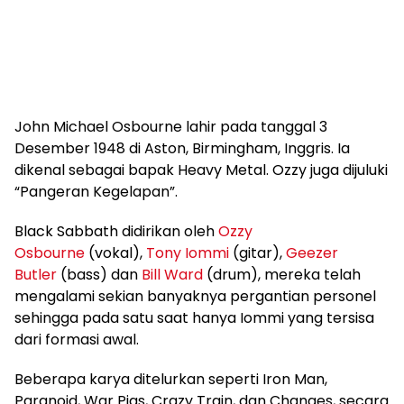
John Michael Osbourne lahir pada tanggal 3
Desember 1948 di Aston, Birmingham, Inggris. Ia
dikenal sebagai bapak Heavy Metal. Ozzy juga dijuluki
“Pangeran Kegelapan”.
Black Sabbath didirikan oleh
Ozzy
Osbourne
(vokal),
Tony Iommi
(gitar),
Geezer
Butler
(bass) dan
Bill Ward
(drum), mereka telah
mengalami sekian banyaknya pergantian personel
sehingga pada satu saat hanya Iommi yang tersisa
dari formasi awal.
Beberapa karya ditelurkan seperti Iron Man,
Paranoid, War Pigs, Crazy Train, dan Changes, secara