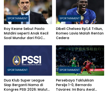
SPORTAINMENT
SPORTAINMENT
Roy Keane Sebut Paolo
Dibeli Chelsea Rp1,4 Triliun,
Maldini seperti Anak Kecil
Romeo Lavia Malah Rentan
Soal Mundur dari FIGC
Cedera
karena Andrea Pirlo
SPORTAINMENT
SPORTAINMENT
Dua Klub Super League
Persebaya Taklukkan
Siap Berganti Nama di
Persija 1-0, Bernardo
Kongres PSSI 2026: Malut
Tavares: Ini Baru Awal
United dan Adhyaksa FC
Proses Membangun Tim
Usung Identitas Baru!