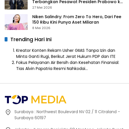
Terbangkan Pesawat Presiden Prabowo ke
Prancis
27 Mei 2026
Niken Salindry: From Zero To Hero, Dari Fee
150 Ribu Kini Punya Aset Miliaran
8 Mei 2026
Trending Hari Ini
Kreator Konten Rekam Usher GIIAS Tanpa Izin dan
Minta Ganti Rugi, Berikut Jerat Hukum PDP dan ITE
Fokus Pelayanan Air Bersih dan Kesehatan Finansial:
Tias Alvin Papatria Resmi Nahkodai…
Surabaya : Northwest Boulevard NV 02 / 11 Citraland -
Surabaya 60197