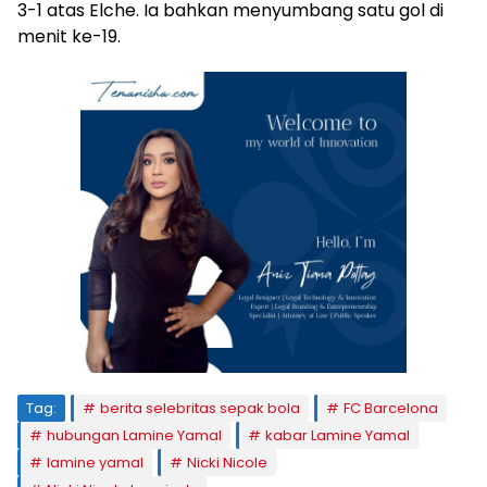
3-1 atas Elche. Ia bahkan menyumbang satu gol di
menit ke-19.
Tag:
berita selebritas sepak bola
FC Barcelona
hubungan Lamine Yamal
kabar Lamine Yamal
lamine yamal
Nicki Nicole