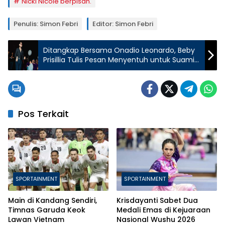
Nicki Nicole berpisah.
Penulis: Simon Febri
Editor: Simon Febri
Ditangkap Bersama Onadio Leonardo, Beby
Prisillia Tulis Pesan Menyentuh untuk Suami:
“You’re a Good Person”
Pos Terkait
SPORTAINMENT
SPORTAINMENT
Main di Kandang Sendiri,
Krisdayanti Sabet Dua
Timnas Garuda Keok
Medali Emas di Kejuaraan
Lawan Vietnam
Nasional Wushu 2026