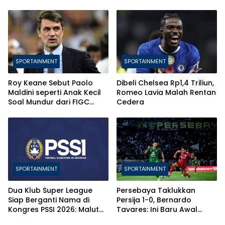
SPORTAINMENT
SPORTAINMENT
Roy Keane Sebut Paolo
Dibeli Chelsea Rp1,4 Triliun,
Maldini seperti Anak Kecil
Romeo Lavia Malah Rentan
Soal Mundur dari FIGC
Cedera
karena Andrea Pirlo
SPORTAINMENT
SPORTAINMENT
Dua Klub Super League
Persebaya Taklukkan
Siap Berganti Nama di
Persija 1-0, Bernardo
Kongres PSSI 2026: Malut
Tavares: Ini Baru Awal
United dan Adhyaksa FC
Proses Membangun Tim