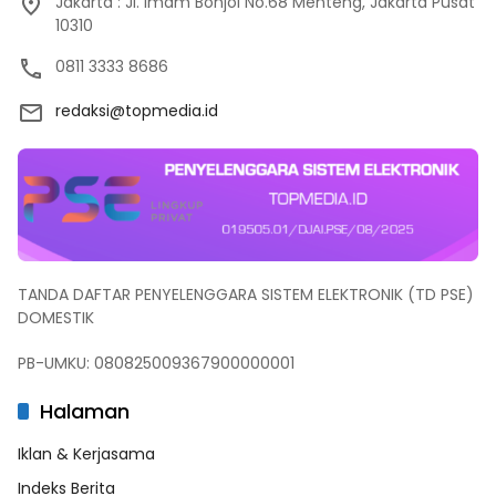
Jakarta : JI. Imam Bonjol No.68 Menteng, Jakarta Pusat
10310
0811 3333 8686
redaksi@topmedia.id
TANDA DAFTAR PENYELENGGARA SISTEM ELEKTRONIK (TD PSE)
DOMESTIK
PB-UMKU: 080825009367900000001
Halaman
Iklan & Kerjasama
Indeks Berita