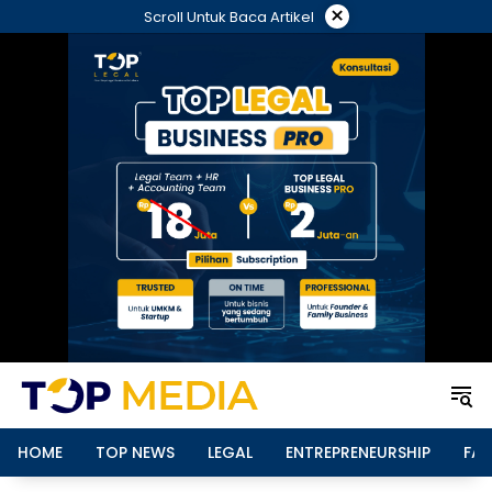
Langsung
×
Scroll Untuk Baca Artikel
ke
konten
HOME
TOP NEWS
LEGAL
ENTREPRENEURSHIP
FAM