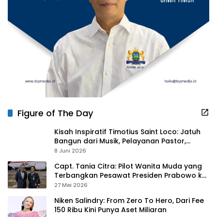
Figure of The Day
Kisah Inspiratif Timotius Saint Loco: Jatuh
Bangun dari Musik, Pelayanan Pastor,
hingga Gurita Bisnis Sambal Babon
8 Juni 2026
Capt. Tania Citra: Pilot Wanita Muda yang
Terbangkan Pesawat Presiden Prabowo ke
Prancis
27 Mei 2026
Niken Salindry: From Zero To Hero, Dari Fee
150 Ribu Kini Punya Aset Miliaran