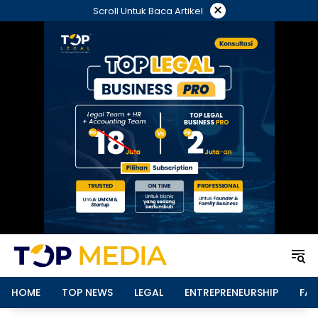
Langsung
×
Scroll Untuk Baca Artikel
ke
konten
HOME
TOP NEWS
LEGAL
ENTREPRENEURSHIP
FAM