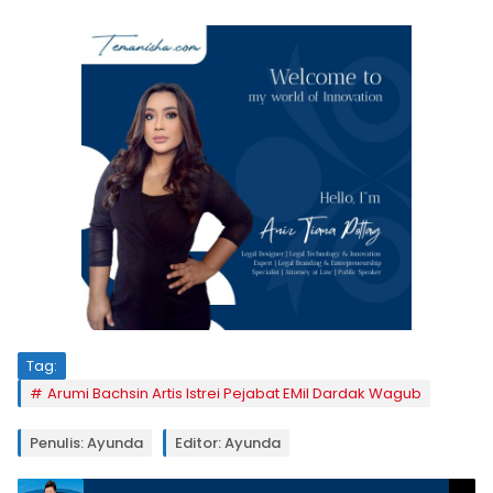
Tag:
Arumi Bachsin Artis Istrei Pejabat EMil Dardak Wagub
Penulis: Ayunda
Editor: Ayunda