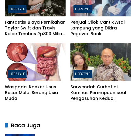
LIFESTYLE
LIFESTYLE
Fantastis! Biaya Pernikahan
Penjual Cilok Cantik Asal
Taylor Swift dan Travis
Lampung yang Dikira
Kelce Tembus Rp800 Miliar,
Pegawai Bank
Ini 4 Hal yang Bikin Mahal
LIFESTYLE
LIFESTYLE
Waspada, Kanker Usus
Sarwendah Curhat di
Besar Mulai Serang Usia
Komnas Perempuan soal
Muda
Pengasuhan Kedua
Putrinya Pasca Perceraian
Baca Juga