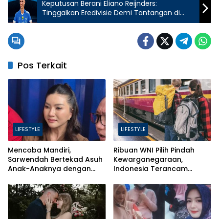
Keputusan Berani Eliano Reijnders:
Tinggalkan Eredivisie Demi Tantangan di
Persib Bandung
Pos Terkait
LIFESTYLE
LIFESTYLE
Mencoba Mandiri,
Ribuan WNI Pilih Pindah
Sarwendah Bertekad Asuh
Kewarganegaraan,
Anak-Anaknya dengan
Indonesia Terancam
Baik
Bahaya Brain Drain