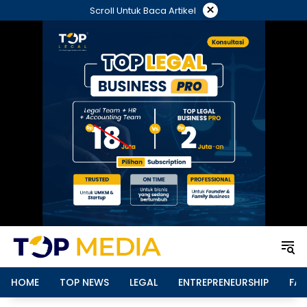
Langsung
×
Scroll Untuk Baca Artikel
ke
konten
HOME
TOP NEWS
LEGAL
ENTREPRENEURSHIP
FAM