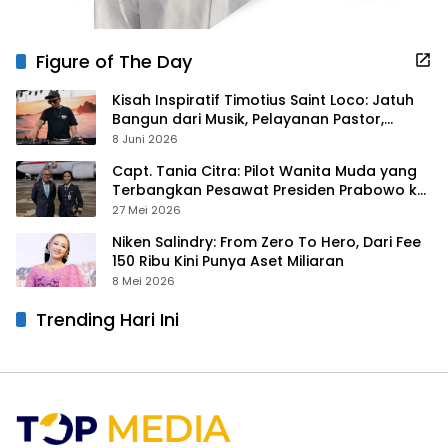
Figure of The Day
Kisah Inspiratif Timotius Saint Loco: Jatuh
Bangun dari Musik, Pelayanan Pastor,
hingga Gurita Bisnis Sambal Babon
8 Juni 2026
Capt. Tania Citra: Pilot Wanita Muda yang
Terbangkan Pesawat Presiden Prabowo ke
Prancis
27 Mei 2026
Niken Salindry: From Zero To Hero, Dari Fee
150 Ribu Kini Punya Aset Miliaran
8 Mei 2026
Trending Hari Ini