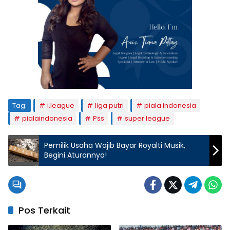
Tag:
i.league
liga putri
piala indonesia
pialaindonesia
Pss
super league
Pemilik Usaha Wajib Bayar Royalti Musik,
Begini Aturannya!
Pos Terkait