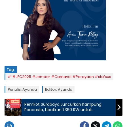
Tag:
#JFC2025 #Jember #Carnaval #Perayaan #stafsus
Penulis: Ayunda
Editor: Ayunda
Pemkot Surabaya Luncurkan Kampung
Pancasila, Libatkan 1.360 RW untuk
Tingkatkan Kesejahteraan Warga