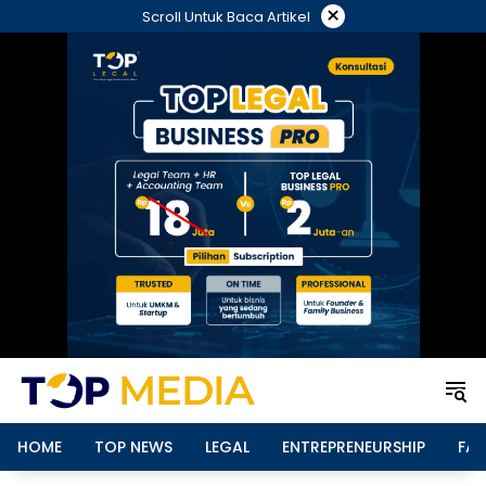
Langsung
×
Scroll Untuk Baca Artikel
ke
konten
HOME
TOP NEWS
LEGAL
ENTREPRENEURSHIP
FAM