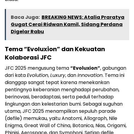
Baca Juga:
BREAKING NEWS: Atalia Praratya
Gugat Cerai Ridwan Kamil, Sidang Perdana
Digelar Rabu
Tema “Evoluxion” dan Kekuatan
Kolaborasi JFC
JFC 2025 mengusung tema
“Evoluxion”
, gabungan
dari kata
Evolution
,
Luxury
, dan
Innovation
. Tema ini
dianggap sangat tepat karena menekankan
pentingnya keberanian menghadapi perubahan,
berinovasi, beradaptasi, serta peduli terhadap
lingkungan dan kelestarian bumi. Sebagai suguhan
utama, JFC 2025 menampilkan sepuluh parade
(defile) memukau, yaitu Anatomi, Allograph, Nile
Enigma, Great Wall of China, Botanica, Nias, Origami,
Phinisi, Aerospace, dan Symphoni. Setiap defile