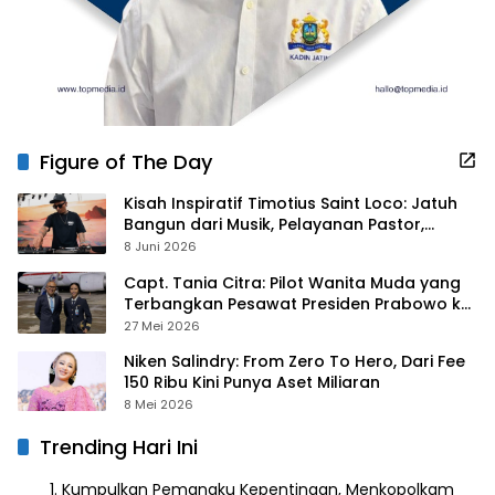
Figure of The Day
Kisah Inspiratif Timotius Saint Loco: Jatuh
Bangun dari Musik, Pelayanan Pastor,
hingga Gurita Bisnis Sambal Babon
8 Juni 2026
Capt. Tania Citra: Pilot Wanita Muda yang
Terbangkan Pesawat Presiden Prabowo ke
Prancis
27 Mei 2026
Niken Salindry: From Zero To Hero, Dari Fee
150 Ribu Kini Punya Aset Miliaran
8 Mei 2026
Trending Hari Ini
Kumpulkan Pemangku Kepentingan, Menkopolkam