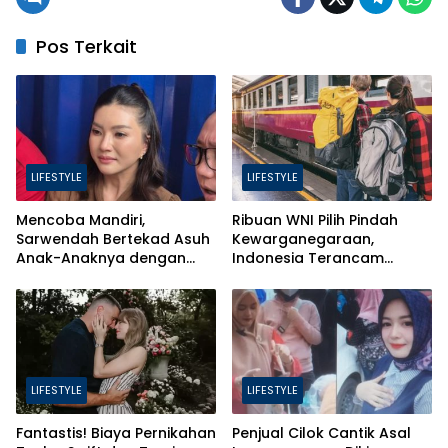
Pos Terkait
LIFESTYLE
LIFESTYLE
Mencoba Mandiri,
Ribuan WNI Pilih Pindah
Sarwendah Bertekad Asuh
Kewarganegaraan,
Anak-Anaknya dengan
Indonesia Terancam
Baik
Bahaya Brain Drain
LIFESTYLE
LIFESTYLE
Fantastis! Biaya Pernikahan
Penjual Cilok Cantik Asal