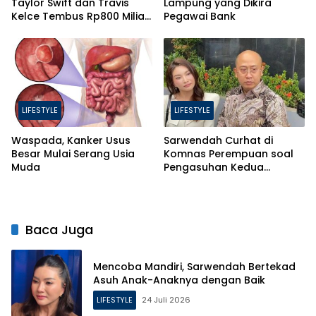
Taylor Swift dan Travis
Lampung yang Dikira
Kelce Tembus Rp800 Miliar,
Pegawai Bank
Ini 4 Hal yang Bikin Mahal
LIFESTYLE
LIFESTYLE
Waspada, Kanker Usus
Sarwendah Curhat di
Besar Mulai Serang Usia
Komnas Perempuan soal
Muda
Pengasuhan Kedua
Putrinya Pasca Perceraian
Baca Juga
Mencoba Mandiri, Sarwendah Bertekad
Asuh Anak-Anaknya dengan Baik
LIFESTYLE
24 Juli 2026