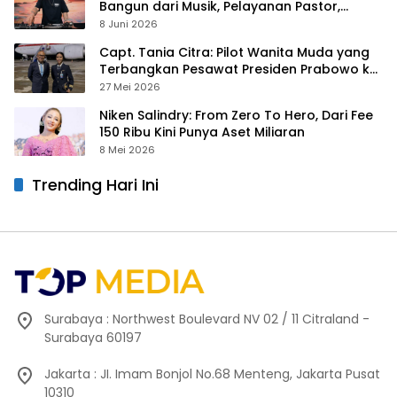
Bangun dari Musik, Pelayanan Pastor,
hingga Gurita Bisnis Sambal Babon
8 Juni 2026
Capt. Tania Citra: Pilot Wanita Muda yang
Terbangkan Pesawat Presiden Prabowo ke
Prancis
27 Mei 2026
Niken Salindry: From Zero To Hero, Dari Fee
150 Ribu Kini Punya Aset Miliaran
8 Mei 2026
Trending Hari Ini
Surabaya : Northwest Boulevard NV 02 / 11 Citraland -
Surabaya 60197
Jakarta : JI. Imam Bonjol No.68 Menteng, Jakarta Pusat
10310