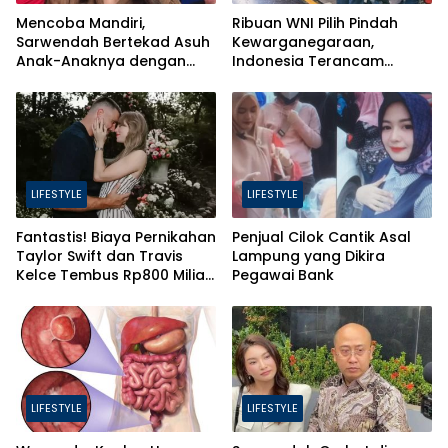
Mencoba Mandiri,
Ribuan WNI Pilih Pindah
Sarwendah Bertekad Asuh
Kewarganegaraan,
Anak-Anaknya dengan
Indonesia Terancam
Baik
Bahaya Brain Drain
LIFESTYLE
LIFESTYLE
Fantastis! Biaya Pernikahan
Penjual Cilok Cantik Asal
Taylor Swift dan Travis
Lampung yang Dikira
Kelce Tembus Rp800 Miliar,
Pegawai Bank
Ini 4 Hal yang Bikin Mahal
LIFESTYLE
LIFESTYLE