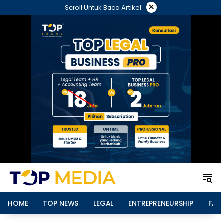
Langsung
×
Scroll Untuk Baca Artikel
ke
konten
HOME
TOP NEWS
LEGAL
ENTREPRENEURSHIP
FAM