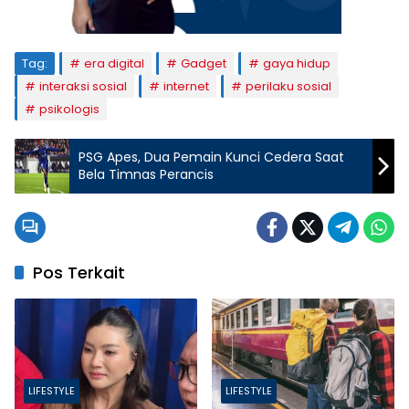
Tag:
era digital
Gadget
gaya hidup
interaksi sosial
internet
perilaku sosial
psikologis
PSG Apes, Dua Pemain Kunci Cedera Saat
Bela Timnas Perancis
Pos Terkait
LIFESTYLE
LIFESTYLE