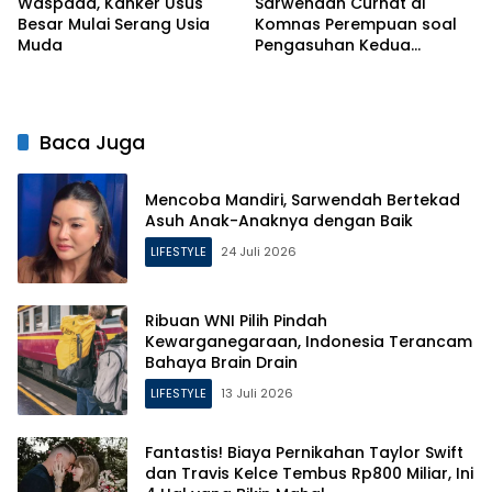
Waspada, Kanker Usus
Sarwendah Curhat di
Besar Mulai Serang Usia
Komnas Perempuan soal
Muda
Pengasuhan Kedua
Putrinya Pasca Perceraian
Baca Juga
Mencoba Mandiri, Sarwendah Bertekad
Asuh Anak-Anaknya dengan Baik
LIFESTYLE
24 Juli 2026
Ribuan WNI Pilih Pindah
Kewarganegaraan, Indonesia Terancam
Bahaya Brain Drain
LIFESTYLE
13 Juli 2026
Fantastis! Biaya Pernikahan Taylor Swift
dan Travis Kelce Tembus Rp800 Miliar, Ini