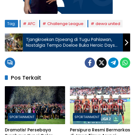
Tag:
AFC
Challenge League
dewa united
Tjangkroekan Djoeang di Tugu Pahlawan,
Nostalgia Tempo Doeloe Buka Heroic Days
2025
Pos Terkait
SPORTAINMENT
SPORTAINMENT
Dramatis! Persebaya
Persipura Resmi Bermarkas