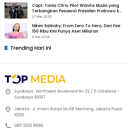
Capt. Tania Citra: Pilot Wanita Muda yang
Terbangkan Pesawat Presiden Prabowo ke
Prancis
27 Mei 2026
Niken Salindry: From Zero To Hero, Dari Fee
150 Ribu Kini Punya Aset Miliaran
8 Mei 2026
Trending Hari Ini
Surabaya : Northwest Boulevard NV 02 / 11 Citraland -
Surabaya 60197
Jakarta : JI. Imam Bonjol No.68 Menteng, Jakarta Pusat
10310
0811 3333 8686