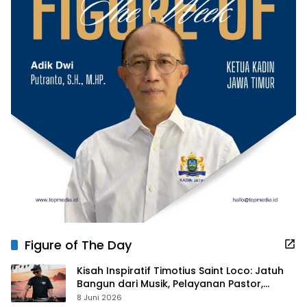
Figure of The Day
Kisah Inspiratif Timotius Saint Loco: Jatuh
Bangun dari Musik, Pelayanan Pastor,
hingga Gurita Bisnis Sambal Babon
8 Juni 2026