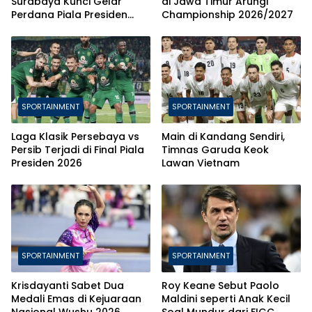
Surabaya Kunci Gelar
di Jawa Timur Arungi
Perdana Piala Presiden
Championship 2026/2027
2026 Usai Bungkam Persib
via Adu Penalti
SPORTAINMENT
SPORTAINMENT
Laga Klasik Persebaya vs
Main di Kandang Sendiri,
Persib Terjadi di Final Piala
Timnas Garuda Keok
Presiden 2026
Lawan Vietnam
SPORTAINMENT
SPORTAINMENT
Krisdayanti Sabet Dua
Roy Keane Sebut Paolo
Medali Emas di Kejuaraan
Maldini seperti Anak Kecil