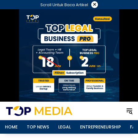
Langsung
×
Scroll Untuk Baca Artikel
ke
konten
HOME
TOP NEWS
LEGAL
ENTREPRENEURSHIP
FAM