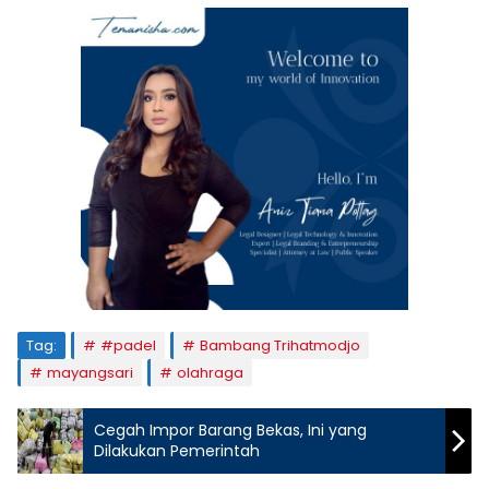
Tag:
#padel
Bambang Trihatmodjo
mayangsari
olahraga
Cegah Impor Barang Bekas, Ini yang
Dilakukan Pemerintah