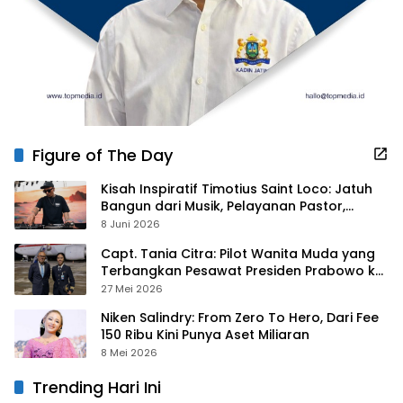
Figure of The Day
Kisah Inspiratif Timotius Saint Loco: Jatuh
Bangun dari Musik, Pelayanan Pastor,
hingga Gurita Bisnis Sambal Babon
8 Juni 2026
Capt. Tania Citra: Pilot Wanita Muda yang
Terbangkan Pesawat Presiden Prabowo ke
Prancis
27 Mei 2026
Niken Salindry: From Zero To Hero, Dari Fee
150 Ribu Kini Punya Aset Miliaran
8 Mei 2026
Trending Hari Ini