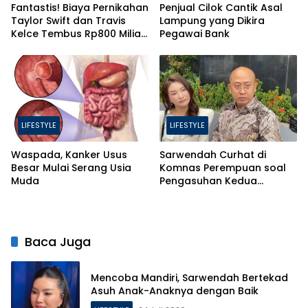
Fantastis! Biaya Pernikahan
Penjual Cilok Cantik Asal
Taylor Swift dan Travis
Lampung yang Dikira
Kelce Tembus Rp800 Miliar,
Pegawai Bank
Ini 4 Hal yang Bikin Mahal
LIFESTYLE
LIFESTYLE
Waspada, Kanker Usus
Sarwendah Curhat di
Besar Mulai Serang Usia
Komnas Perempuan soal
Muda
Pengasuhan Kedua
Putrinya Pasca Perceraian
Baca Juga
Mencoba Mandiri, Sarwendah Bertekad
Asuh Anak-Anaknya dengan Baik