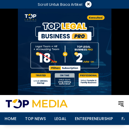
Langsung
×
Scroll Untuk Baca Artikel
ke
konten
HOME
TOP NEWS
LEGAL
ENTREPRENEURSHIP
FAM