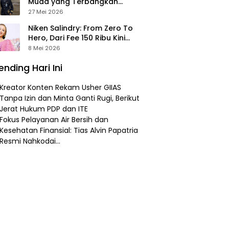
Muda yang Terbangkan
Pesawat Presiden Prabowo ke
27 Mei 2026
Prancis
Niken Salindry: From Zero To
Hero, Dari Fee 150 Ribu Kini
Punya Aset Miliaran
8 Mei 2026
ending Hari Ini
Kreator Konten Rekam Usher GIIAS
Tanpa Izin dan Minta Ganti Rugi, Berikut
Jerat Hukum PDP dan ITE
Fokus Pelayanan Air Bersih dan
Kesehatan Finansial: Tias Alvin Papatria
Resmi Nahkodai…