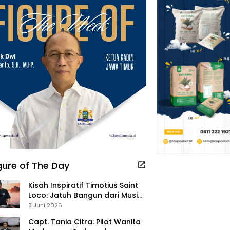
gure of The Day
Kisah Inspiratif Timotius Saint
Loco: Jatuh Bangun dari Musik,
Pelayanan Pastor, hingga
8 Juni 2026
Gurita Bisnis Sambal Babon
Capt. Tania Citra: Pilot Wanita