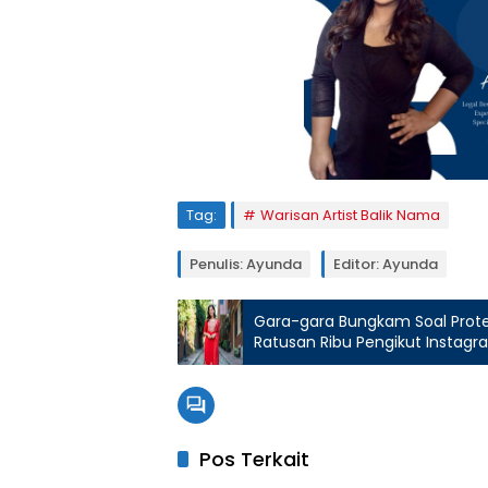
Tag:
Warisan Artist Balik Nama
Penulis: Ayunda
Editor: Ayunda
Gara-gara Bungkam Soal Protes
Ratusan Ribu Pengikut Instag
Pos Terkait