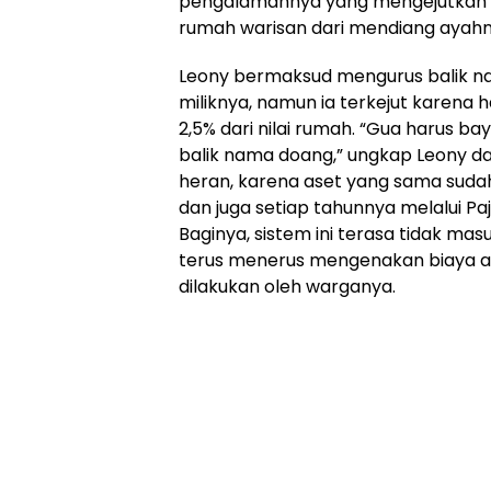
pengalamannya yang mengejutkan 
rumah warisan dari mendiang ayahn
Leony bermaksud mengurus balik n
miliknya, namun ia terkejut karena
2,5% dari nilai rumah. “Gua harus b
balik nama doang,” ungkap Leony da
heran, karena aset yang sama sudah
dan juga setiap tahunnya melalui P
Baginya, sistem ini terasa tidak mas
terus menerus mengenakan biaya at
dilakukan oleh warganya.