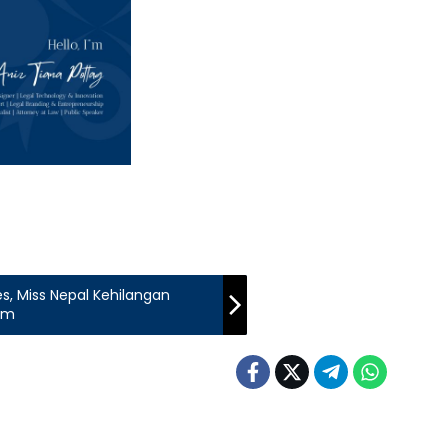
, Miss Nepal Kehilangan
ram