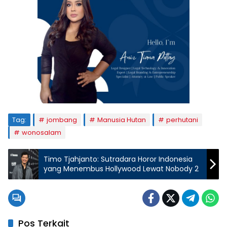
Tag:
jombang
Manusia Hutan
perhutani
wonosalam
Timo Tjahjanto: Sutradara Horor Indonesia
yang Menembus Hollywood Lewat Nobody 2
Pos Terkait