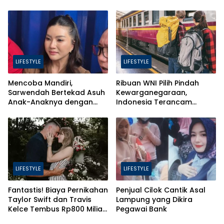
LIFESTYLE
LIFESTYLE
Mencoba Mandiri,
Ribuan WNI Pilih Pindah
Sarwendah Bertekad Asuh
Kewarganegaraan,
Anak-Anaknya dengan
Indonesia Terancam
Baik
Bahaya Brain Drain
LIFESTYLE
LIFESTYLE
Fantastis! Biaya Pernikahan
Penjual Cilok Cantik Asal
Taylor Swift dan Travis
Lampung yang Dikira
Kelce Tembus Rp800 Miliar,
Pegawai Bank
Ini 4 Hal yang Bikin Mahal