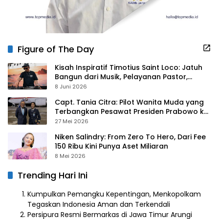
Figure of The Day
Kisah Inspiratif Timotius Saint Loco: Jatuh
Bangun dari Musik, Pelayanan Pastor,
hingga Gurita Bisnis Sambal Babon
8 Juni 2026
Capt. Tania Citra: Pilot Wanita Muda yang
Terbangkan Pesawat Presiden Prabowo ke
Prancis
27 Mei 2026
Niken Salindry: From Zero To Hero, Dari Fee
150 Ribu Kini Punya Aset Miliaran
8 Mei 2026
Trending Hari Ini
Kumpulkan Pemangku Kepentingan, Menkopolkam
Tegaskan Indonesia Aman dan Terkendali
Persipura Resmi Bermarkas di Jawa Timur Arungi