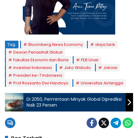
Tag:
Bloomberg News Economy
daya tarik
Dewan Penasihat Global
Fakultas Ekonomi dan Bisnis
FEB Unair
investasi Indonesia
Joko Widodo
Jokowi
Presiden ke-7 Indonesia
Prof Rossanto Dwi Handoyo
Universitas Airlangga
Di 2050, Permintaan Minyak Global Diprediksi
Naik 23 Persen