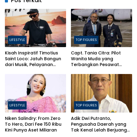
Pos Terkait
LIFESTYLE
TOP FIGURES
Kisah Inspiratif Timotius
Capt. Tania Citra: Pilot
Saint Loco: Jatuh Bangun
Wanita Muda yang
dari Musik, Pelayanan
Terbangkan Pesawat
Pastor, hingga Gurita Bisnis
Presiden Prabowo ke
Sambal Babon
Prancis
LIFESTYLE
TOP FIGURES
Niken Salindry: From Zero
Adik Dwi Putranto,
To Hero, Dari Fee 150 Ribu
Pengusaha Daerah yang
Kini Punya Aset Miliaran
Tak Kenal Lelah Berjuang
Mendorong Kesejahteraan