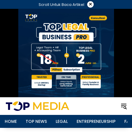
Langsung
×
Scroll Untuk Baca Artikel
ke
konten
HOME
TOP NEWS
LEGAL
ENTREPRENEURSHIP
FAM