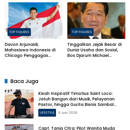
TOP FIGURES
TOP FIGURES
Davon Arjunaidi,
Tinggalkan Jejak Besar di
Mahasiswa Indonesia di
Dunia Usaha dan Sosial,
Chicago Penggagas
Bos Djarum Michael
Indonesian-American
Bambang Hartono
Games 2026
Dimakamkan di Makam
Leluhur di Rembang
Baca Juga
Kisah Inspiratif Timotius Saint Loco:
Jatuh Bangun dari Musik, Pelayanan
Pastor, hingga Gurita Bisnis Sambal
Babon
LIFESTYLE
8 Juni 2026
Capt. Tania Citra: Pilot Wanita Muda