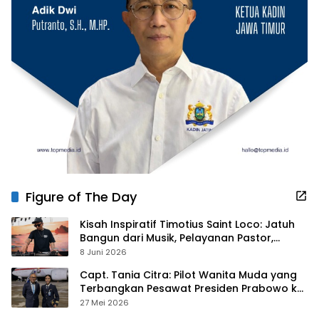
Figure of The Day
Kisah Inspiratif Timotius Saint Loco: Jatuh
Bangun dari Musik, Pelayanan Pastor,
hingga Gurita Bisnis Sambal Babon
8 Juni 2026
Capt. Tania Citra: Pilot Wanita Muda yang
Terbangkan Pesawat Presiden Prabowo ke
Prancis
27 Mei 2026