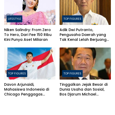
LIFESTYLE
TOP FIGURES
Niken Salindry: From Zero
Adik Dwi Putranto,
To Hero, Dari Fee 150 Ribu
Pengusaha Daerah yang
Kini Punya Aset Miliaran
Tak Kenal Lelah Berjuang
Mendorong Kesejahteraan
TOP FIGURES
TOP FIGURES
Davon Arjunaidi,
Tinggalkan Jejak Besar di
Mahasiswa Indonesia di
Dunia Usaha dan Sosial,
Chicago Penggagas
Bos Djarum Michael
Indonesian-American
Bambang Hartono
Games 2026
Dimakamkan di Makam
Leluhur di Rembang