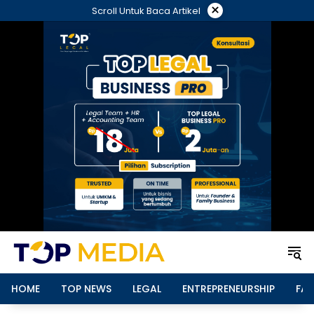
Langsung
×
Scroll Untuk Baca Artikel
ke
konten
HOME
TOP NEWS
LEGAL
ENTREPRENEURSHIP
FAM