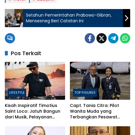
Setahun Pemerintahan Prabowo-Gibran,
Mensesneg Beri Catatan Ini
Pos Terkait
LIFESTYLE
TOP FIGURES
Kisah Inspiratif Timotius
Capt. Tania Citra: Pilot
Saint Loco: Jatuh Bangun
Wanita Muda yang
dari Musik, Pelayanan
Terbangkan Pesawat
Pastor, hingga Gurita Bisnis
Presiden Prabowo ke
Sambal Babon
Prancis