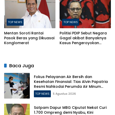
TOP NEWS
TOP NEWS
Mentan Soroti Rantai
Politisi PDIP Sebut Negara
Pasok Beras yang Dikuasai
Gagal akibat Banyaknya
Konglomerat
Kasus Pengeroyokan
Berujung Kematian
Baca Juga
Fokus Pelayanan Air Bersih dan
Kesehatan Finansial: Tias Alvin Papatria
Resmi Nahkodai Perumda Air Minum
Surabaya
TOP NEWS
5 Agustus 2026
Satpam Dapur MBG Ciputat Nekat Curi
1.700 Ompreng demi Nyabu, Kini