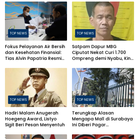
TOP NEWS
TOP NEWS
Fokus Pelayanan Air Bersih
Satpam Dapur MBG
dan Kesehatan Finansial:
Ciputat Nekat Curi 1.700
Tias Alvin Papatria Resmi
Ompreng demi Nyabu, Kini
Nahkodai Perumda Air
Terancam Pasal Berlapis
Minum Surabaya
TOP NEWS
TOP NEWS
Hadiri Malam Anugerah
Terungkap Alasan
Hoegeng Award, Listyo
Mengapa Mall di Surabaya
Sigit Beri Pesan Menyentuh
Ini Diberi Pagar
Pengelolanya