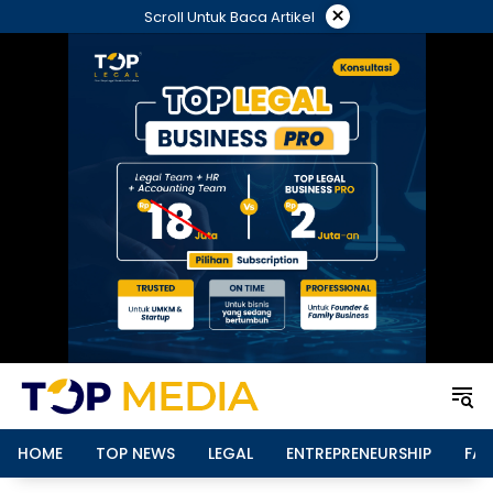
Langsung
×
Scroll Untuk Baca Artikel
ke
konten
HOME
TOP NEWS
LEGAL
ENTREPRENEURSHIP
FAM