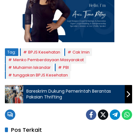
Tag:
BPJS Kesehatan
Cak Imin
Menko Pemberdayaan Masyarakat
Muhaimin Iskandar
PBI
tunggakan BPJS Kesehatan
Bareskrim Dukung Pemerintah Berantas
Pakaian Thrifting
Pos Terkait