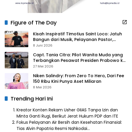
Figure of The Day
Kisah Inspiratif Timotius Saint Loco: Jatuh
Bangun dari Musik, Pelayanan Pastor,
hingga Gurita Bisnis Sambal Babon
8 Juni 2026
Capt. Tania Citra: Pilot Wanita Muda yang
Terbangkan Pesawat Presiden Prabowo ke
Prancis
27 Mei 2026
Niken Salindry: From Zero To Hero, Dari Fee
150 Ribu Kini Punya Aset Miliaran
8 Mei 2026
Trending Hari Ini
Kreator Konten Rekam Usher GIIAS Tanpa Izin dan
Minta Ganti Rugi, Berikut Jerat Hukum PDP dan ITE
Fokus Pelayanan Air Bersih dan Kesehatan Finansial:
Tias Alvin Papatria Resmi Nahkodai…