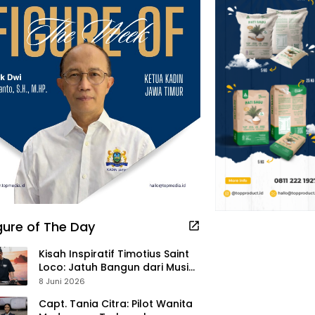
gure of The Day
Kisah Inspiratif Timotius Saint
Loco: Jatuh Bangun dari Musik,
Pelayanan Pastor, hingga
8 Juni 2026
Gurita Bisnis Sambal Babon
Capt. Tania Citra: Pilot Wanita