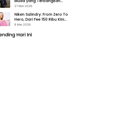
Muda yang Terbangkan
Pesawat Presiden Prabowo ke
27 Mei 2026
Prancis
Niken Salindry: From Zero To
Hero, Dari Fee 150 Ribu Kini
Punya Aset Miliaran
8 Mei 2026
ending Hari Ini