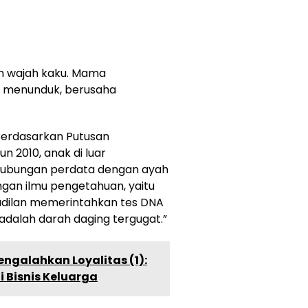
n wajah kaku. Mama
 menunduk, berusaha
“Berdasarkan Putusan
 2010, anak di luar
ubungan perdata dengan ayah
engan ilmu pengetahuan, yaitu
adilan memerintahkan tes DNA
dalah darah daging tergugat.”
engalahkan Loyalitas (1):
 Bisnis Keluarga