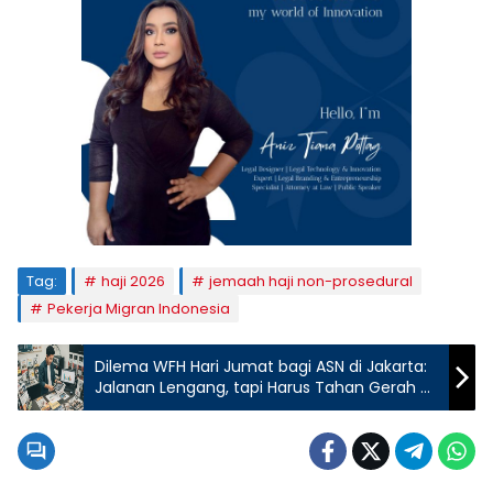
Tag:
haji 2026
jemaah haji non-prosedural
Pekerja Migran Indonesia
Dilema WFH Hari Jumat bagi ASN di Jakarta:
Jalanan Lengang, tapi Harus Tahan Gerah di
Kantor