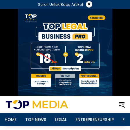
Langsung
×
Scroll Untuk Baca Artikel
ke
konten
HOME
TOP NEWS
LEGAL
ENTREPRENEURSHIP
FAM