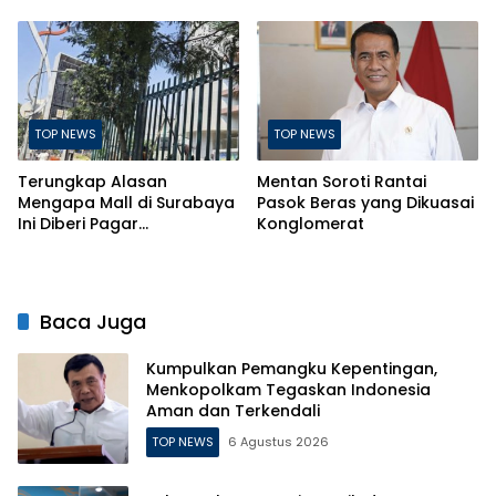
Terancam Pasal Berlapis
TOP NEWS
TOP NEWS
Terungkap Alasan
Mentan Soroti Rantai
Mengapa Mall di Surabaya
Pasok Beras yang Dikuasai
Ini Diberi Pagar
Konglomerat
Pengelolanya
Baca Juga
Kumpulkan Pemangku Kepentingan,
Menkopolkam Tegaskan Indonesia
Aman dan Terkendali
TOP NEWS
6 Agustus 2026