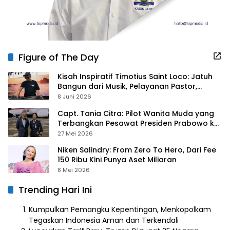
Figure of The Day
Kisah Inspiratif Timotius Saint Loco: Jatuh
Bangun dari Musik, Pelayanan Pastor,
hingga Gurita Bisnis Sambal Babon
8 Juni 2026
Capt. Tania Citra: Pilot Wanita Muda yang
Terbangkan Pesawat Presiden Prabowo ke
Prancis
27 Mei 2026
Niken Salindry: From Zero To Hero, Dari Fee
150 Ribu Kini Punya Aset Miliaran
8 Mei 2026
Trending Hari Ini
Kumpulkan Pemangku Kepentingan, Menkopolkam
Tegaskan Indonesia Aman dan Terkendali