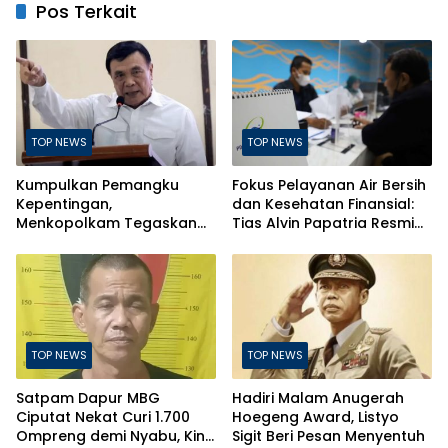
Pos Terkait
TOP NEWS
TOP NEWS
Kumpulkan Pemangku
Fokus Pelayanan Air Bersih
Kepentingan,
dan Kesehatan Finansial:
Menkopolkam Tegaskan
Tias Alvin Papatria Resmi
Indonesia Aman dan
Nahkodai Perumda Air
Terkendali
Minum Surabaya
TOP NEWS
TOP NEWS
Satpam Dapur MBG
Hadiri Malam Anugerah
Ciputat Nekat Curi 1.700
Hoegeng Award, Listyo
Ompreng demi Nyabu, Kini
Sigit Beri Pesan Menyentuh