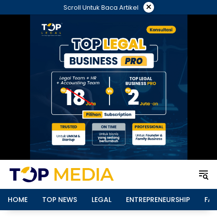
Langsung
×
Scroll Untuk Baca Artikel
ke
konten
HOME
TOP NEWS
LEGAL
ENTREPRENEURSHIP
FAM