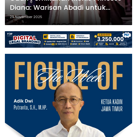
Diana: Warisan Abadi untuk
William dan Harry
29 November 2025