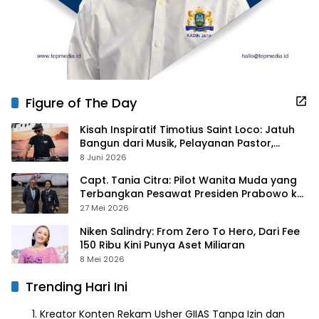
Figure of The Day
Kisah Inspiratif Timotius Saint Loco: Jatuh
Bangun dari Musik, Pelayanan Pastor,
hingga Gurita Bisnis Sambal Babon
8 Juni 2026
Capt. Tania Citra: Pilot Wanita Muda yang
Terbangkan Pesawat Presiden Prabowo ke
Prancis
27 Mei 2026
Niken Salindry: From Zero To Hero, Dari Fee
150 Ribu Kini Punya Aset Miliaran
8 Mei 2026
Trending Hari Ini
Kreator Konten Rekam Usher GIIAS Tanpa Izin dan